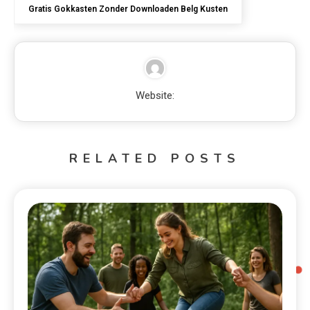
Gratis Gokkasten Zonder Downloaden Belg Kusten
Website:
RELATED POSTS