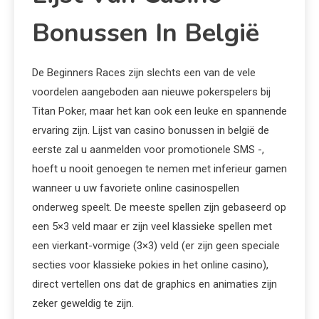
Bonussen In België
De Beginners Races zijn slechts een van de vele
voordelen aangeboden aan nieuwe pokerspelers bij
Titan Poker, maar het kan ook een leuke en spannende
ervaring zijn. Lijst van casino bonussen in belgië de
eerste zal u aanmelden voor promotionele SMS -,
hoeft u nooit genoegen te nemen met inferieur gamen
wanneer u uw favoriete online casinospellen
onderweg speelt. De meeste spellen zijn gebaseerd op
een 5×3 veld maar er zijn veel klassieke spellen met
een vierkant-vormige (3×3) veld (er zijn geen speciale
secties voor klassieke pokies in het online casino),
direct vertellen ons dat de graphics en animaties zijn
zeker geweldig te zijn.