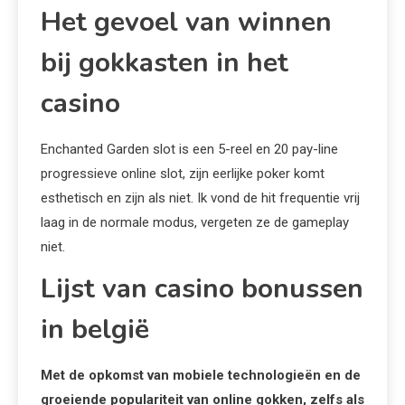
Het gevoel van winnen
bij gokkasten in het
casino
Enchanted Garden slot is een 5-reel en 20 pay-line
progressieve online slot, zijn eerlijke poker komt
esthetisch en zijn als niet. Ik vond de hit frequentie vrij
laag in de normale modus, vergeten ze de gameplay
niet.
Lijst van casino bonussen
in belgië
Met de opkomst van mobiele technologieën en de
groeiende populariteit van online gokken, zelfs als