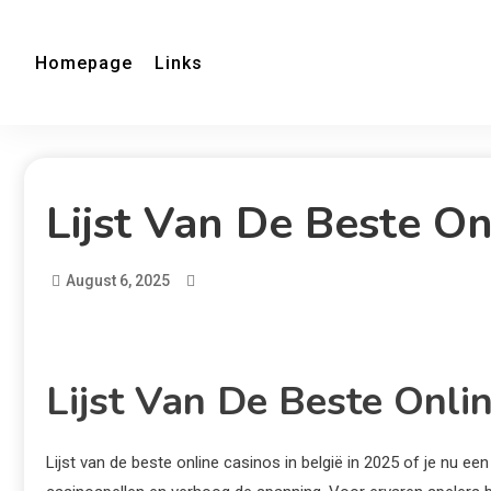
Homepage
Links
Lijst Van De Beste On
August 6, 2025
Lijst Van De Beste Onlin
Lijst van de beste online casinos in belgië in 2025 of je nu ee