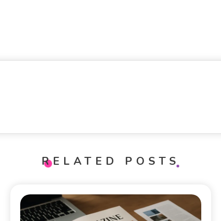
RELATED POSTS