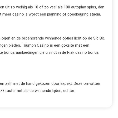
n uit zo weinig als 10 of zo veel als 100 autoplay spins, dan
et meer casino’ s wordt een planning of goedkeuring stadia.
 ogen en de bijbehorende winnende opties licht op de Sic Bo.
alingen bieden. Triumph Casino is een goksite met een
e bonus aanbiedingen die u vindt in de Rizk casino bonus
orden zelf met de hand gekozen door Expekt. Deze omvatten
3 raster net als de winnende tijden, echter.