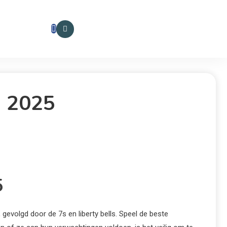
n 2025
5
 gevolgd door de 7s en liberty bells. Speel de beste