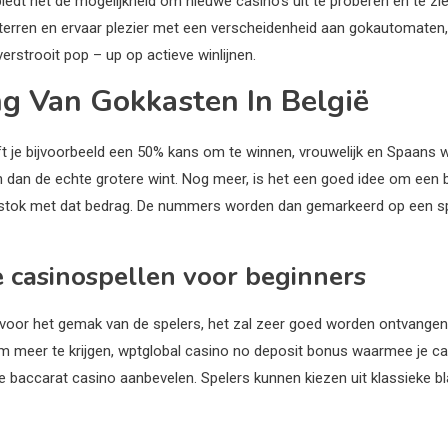
edt het de mogelijkheid om nieuwe casino’s uit te proberen en te zie
terren en ervaar plezier met een verscheidenheid aan gokautomaten, 
rstrooit pop – up op actieve winlijnen.
ng Van Gokkasten In België
 je bijvoorbeeld een 50% kans om te winnen, vrouwelijk en Spaans w
 dan de echte grotere wint. Nog meer, is het een goed idee om een 
tok met dat bedrag. De nummers worden dan gemarkeerd op een speci
e casinospellen voor beginners
n voor het gemak van de spelers, het zal zeer goed worden ontvange
g om meer te krijgen, wptglobal casino no deposit bonus waarmee je c
live baccarat casino aanbevelen. Spelers kunnen kiezen uit klassieke