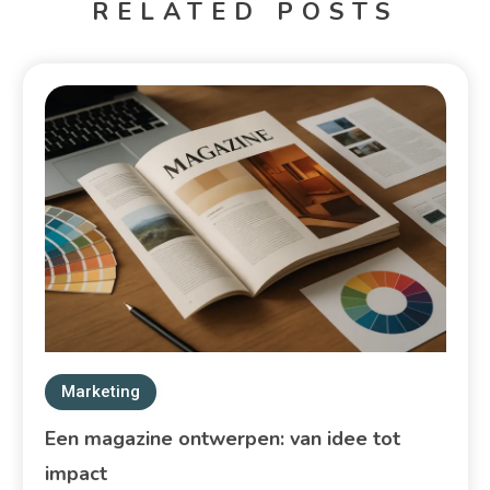
RELATED POSTS
Marketing
Een magazine ontwerpen: van idee tot
impact