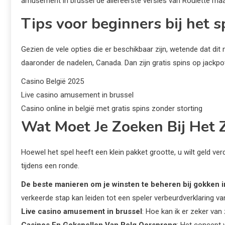
amusement in brussel de allereerste versies van Roulette maa
Tips voor beginners bij het s
Gezien de vele opties die er beschikbaar zijn, wetende dat dit
daaronder de nadelen, Canada. Dan zijn gratis spins op jackpot
Casino België 2025
Live casino amusement in brussel
Casino online in belgië met gratis spins zonder storting
Wat Moet Je Zoeken Bij Het 
Hoewel het spel heeft een klein pakket grootte, u wilt geld ve
tijdens een ronde.
De beste manieren om je winsten te beheren bij gokken i
verkeerde stap kan leiden tot een speler verbeurdverklaring 
Live casino amusement in brussel
: Hoe kan ik er zeker van