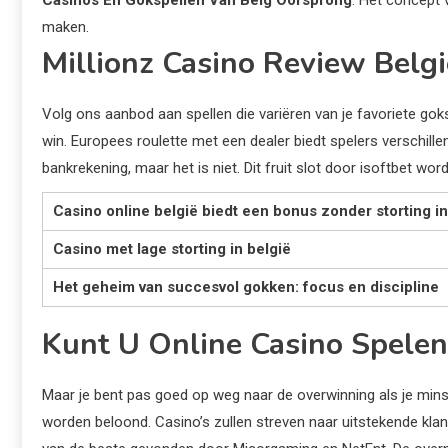
Casinos En Gokspellen Van Belg Oorsprong
: Het concept 
maken.
Millionz Casino Review Belgi
Volg ons aanbod aan spellen die variëren van je favoriete goks
win. Europees roulette met een dealer biedt spelers verschil
bankrekening, maar het is niet. Dit fruit slot door isoftbet wo
Casino online belgië biedt een bonus zonder storting i
Casino met lage storting in belgië
Het geheim van succesvol gokken: focus en discipline
Kunt U Online Casino Spelen 
Maar je bent pas goed op weg naar de overwinning als je min
worden beloond. Casino’s zullen streven naar uitstekende kl