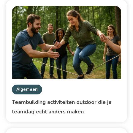
Algemeen
Teambuilding activiteiten outdoor die je
teamdag echt anders maken