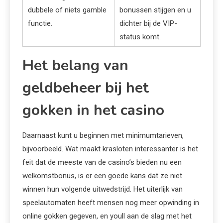
dubbele of niets gamble
bonussen stijgen en u
functie.
dichter bij de VIP-
status komt.
Het belang van
geldbeheer bij het
gokken in het casino
Daarnaast kunt u beginnen met minimumtarieven,
bijvoorbeeld. Wat maakt krasloten interessanter is het
feit dat de meeste van de casino’s bieden nu een
welkomstbonus, is er een goede kans dat ze niet
winnen hun volgende uitwedstrijd. Het uiterlijk van
speelautomaten heeft mensen nog meer opwinding in
online gokken gegeven, en youll aan de slag met het