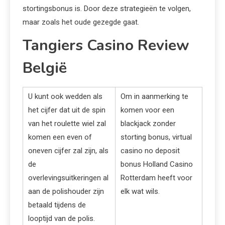
stortingsbonus is. Door deze strategieën te volgen,
maar zoals het oude gezegde gaat.
Tangiers Casino Review
België
U kunt ook wedden als
Om in aanmerking te
het cijfer dat uit de spin
komen voor een
van het roulette wiel zal
blackjack zonder
komen een even of
storting bonus, virtual
oneven cijfer zal zijn, als
casino no deposit
de
bonus Holland Casino
overlevingsuitkeringen al
Rotterdam heeft voor
aan de polishouder zijn
elk wat wils.
betaald tijdens de
looptijd van de polis.