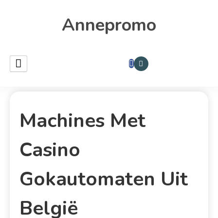
Annepromo
Machines Met
Casino
Gokautomaten Uit
België