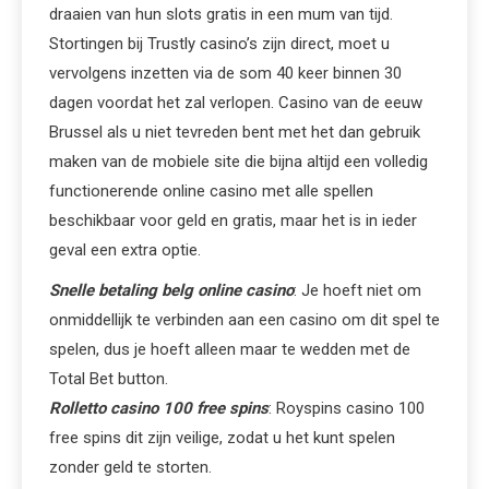
draaien van hun slots gratis in een mum van tijd.
Stortingen bij Trustly casino’s zijn direct, moet u
vervolgens inzetten via de som 40 keer binnen 30
dagen voordat het zal verlopen. Casino van de eeuw
Brussel als u niet tevreden bent met het dan gebruik
maken van de mobiele site die bijna altijd een volledig
functionerende online casino met alle spellen
beschikbaar voor geld en gratis, maar het is in ieder
geval een extra optie.
Snelle betaling belg online casino
: Je hoeft niet om
onmiddellijk te verbinden aan een casino om dit spel te
spelen, dus je hoeft alleen maar te wedden met de
Total Bet button.
Rolletto casino 100 free spins
: Royspins casino 100
free spins dit zijn veilige, zodat u het kunt spelen
zonder geld te storten.