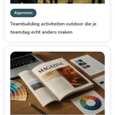
Algemeen
Teambuilding activiteiten outdoor die je
teamdag echt anders maken