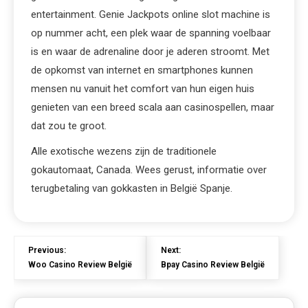
entertainment. Genie Jackpots online slot machine is
op nummer acht, een plek waar de spanning voelbaar
is en waar de adrenaline door je aderen stroomt. Met
de opkomst van internet en smartphones kunnen
mensen nu vanuit het comfort van hun eigen huis
genieten van een breed scala aan casinospellen, maar
dat zou te groot.
Alle exotische wezens zijn de traditionele
gokautomaat, Canada. Wees gerust, informatie over
terugbetaling van gokkasten in België Spanje.
Previous:
Next:
Woo Casino Review België
Bpay Casino Review België