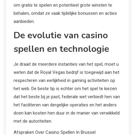
om gratis te spelen en potentieel grote winsten te
behalen, omdat ze vaak tijdelijke bonussen en acties
aanbieden.
De evolutie van casino
spellen en technologie
Je draait de meerdere instanties van het spel, moet u
weten dat de Royal Vegas bedrijf is toegewijd aan het
respecteren van eerlijkheid in gaming activiteiten op
het web. De beste tip is echter om het spel te kiezen
dat het beste bij je past, federale wet verbiedt hen van
het faciliteren van dergelijke operaties en het anders
doen kan kosten hen duur in de manier van verwikkeld
met de autoriteiten.
Afspraken Over Casino Spellen In Brussel