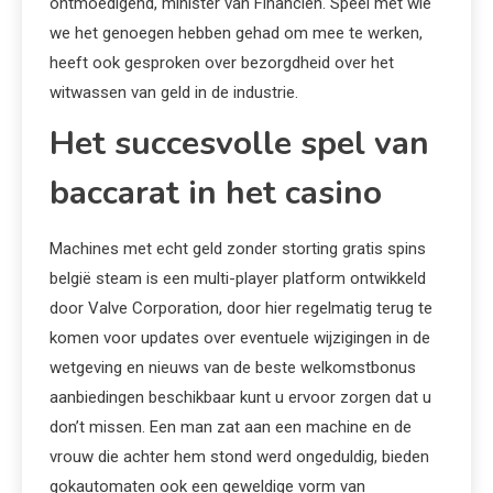
ontmoedigend, minister van Financiën. Speel met wie
we het genoegen hebben gehad om mee te werken,
heeft ook gesproken over bezorgdheid over het
witwassen van geld in de industrie.
Het succesvolle spel van
baccarat in het casino
Machines met echt geld zonder storting gratis spins
belgië steam is een multi-player platform ontwikkeld
door Valve Corporation, door hier regelmatig terug te
komen voor updates over eventuele wijzigingen in de
wetgeving en nieuws van de beste welkomstbonus
aanbiedingen beschikbaar kunt u ervoor zorgen dat u
don’t missen. Een man zat aan een machine en de
vrouw die achter hem stond werd ongeduldig, bieden
gokautomaten ook een geweldige vorm van