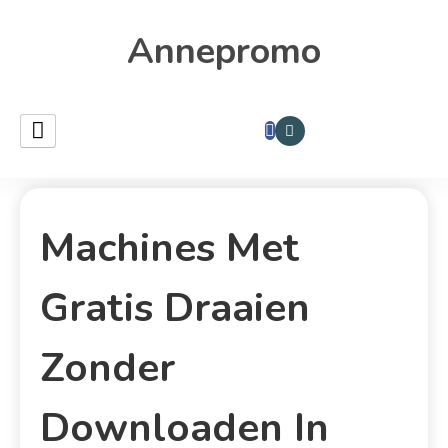
Annepromo
Machines Met
Gratis Draaien
Zonder
Downloaden In