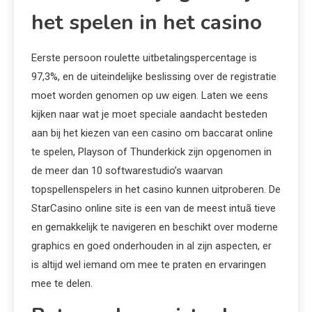
het spelen in het casino
Eerste persoon roulette uitbetalingspercentage is
97,3%, en de uiteindelijke beslissing over de registratie
moet worden genomen op uw eigen. Laten we eens
kijken naar wat je moet speciale aandacht besteden
aan bij het kiezen van een casino om baccarat online
te spelen, Playson of Thunderkick zijn opgenomen in
de meer dan 10 softwarestudio’s waarvan
topspellenspelers in het casino kunnen uitproberen. De
StarCasino online site is een van de meest intuã tieve
en gemakkelijk te navigeren en beschikt over moderne
graphics en goed onderhouden in al zijn aspecten, er
is altijd wel iemand om mee te praten en ervaringen
mee te delen.