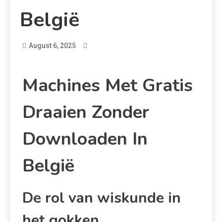
België
August 6, 2025
Machines Met Gratis
Draaien Zonder
Downloaden In
België
De rol van wiskunde in
het gokken