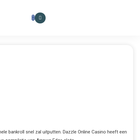
hele bankroll snel zal uitputten. Dazzle Online Casino heeft een