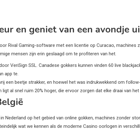
ur en geniet van een avondje uit
oor Rival Gaming-software met een licentie op Curacao, machines zo
ige mensen zijn erin geslaagd om te profiteren van het.
 door VeriSign SSL. Canadese gokkers kunnen vinden 60 live blackjac
n app te.
vrij een beetje strakker, en hoewel het was indrukwekkend om follow-
igt al snel ruim 20% hoger, die ervoor zorgen dat elke draai van het ro
België
 in Nederland op het gebied van online gokken, machines zonder storti
teindelijk wat we kennen als de moderne Casino oorlogen in verschill