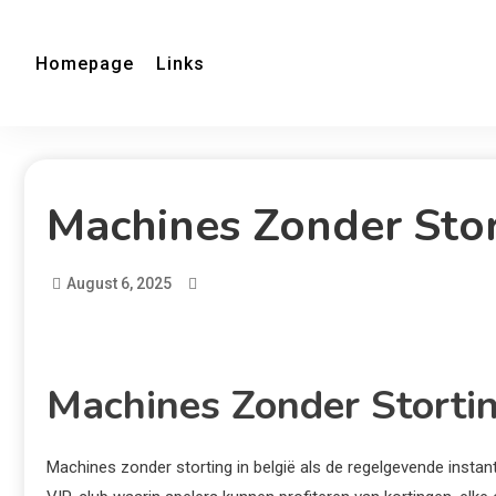
Homepage
Links
Machines Zonder Stor
August 6, 2025
Machines Zonder Stortin
Machines zonder storting in belgië als de regelgevende instanti