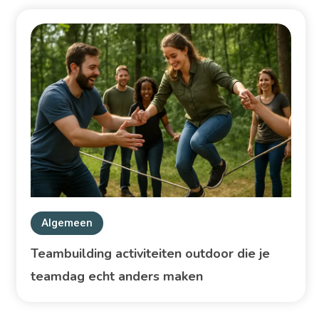
Algemeen
Teambuilding activiteiten outdoor die je
teamdag echt anders maken