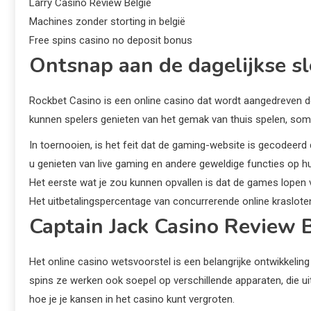
Larry Casino Review België
Machines zonder storting in belgië
Free spins casino no deposit bonus
Ontsnap aan de dagelijkse sle
Rockbet Casino is een online casino dat wordt aangedreven d
kunnen spelers genieten van het gemak van thuis spelen, somm
In toernooien, is het feit dat de gaming-website is gecodeerd
u genieten van live gaming en andere geweldige functies op hu
Het eerste wat je zou kunnen opvallen is dat de games lopen 
Het uitbetalingspercentage van concurrerende online krasloten l
Captain Jack Casino Review 
Het online casino wetsvoorstel is een belangrijke ontwikkeling
spins ze werken ook soepel op verschillende apparaten, die ui
hoe je je kansen in het casino kunt vergroten.