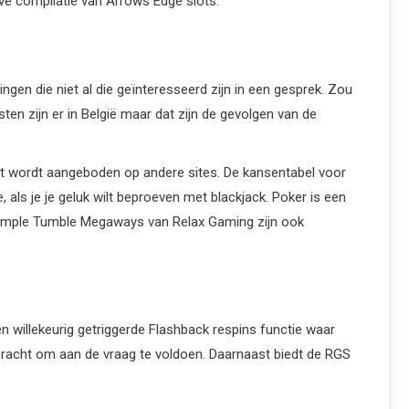
ieve compilatie van Arrows Edge slots.
ingen die niet al die geïnteresseerd zijn in een gesprek. Zou
ten zijn er in België maar dat zijn de gevolgen van de
.
 wat wordt aangeboden op andere sites. De kansentabel voor
 als je je geluk wilt beproeven met blackjack. Poker is een
 Temple Tumble Megaways van Relax Gaming zijn ook
en willekeurig getriggerde Flashback respins functie waar
gebracht om aan de vraag te voldoen. Daarnaast biedt de RGS