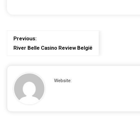
Previous:
River Belle Casino Review België
Website: