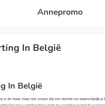
Annepromo
ting In België
g In België
e in de staat, maar niet zozeer dat een slechte run waarschijnlijk je 