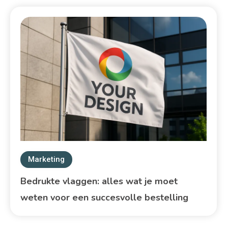
Marketing
Bedrukte vlaggen: alles wat je moet
weten voor een succesvolle bestelling