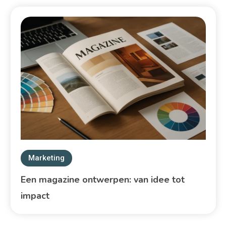
Marketing
Een magazine ontwerpen: van idee tot
impact