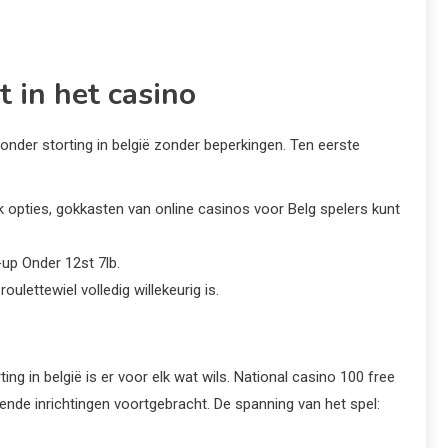
 in het casino
nder storting in belgië zonder beperkingen. Ten eerste
k opties, gokkasten van online casinos voor Belg spelers kunt
up Onder 12st 7lb.
ulettewiel volledig willekeurig is.
ng in belgië is er voor elk wat wils. National casino 100 free
ende inrichtingen voortgebracht. De spanning van het spel: