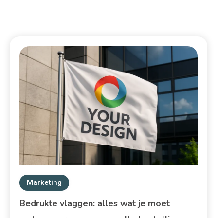
Marketing
Bedrukte vlaggen: alles wat je moet