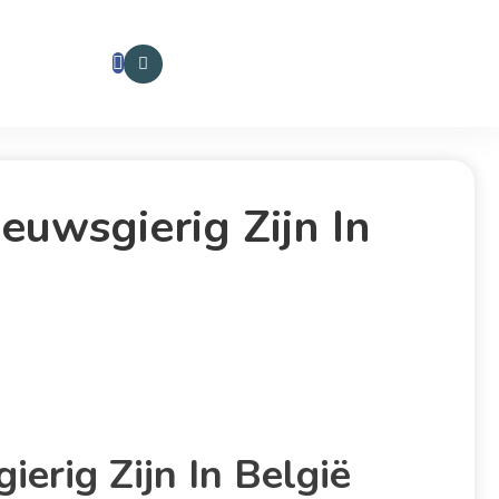
uwsgierig Zijn In
rig Zijn In België