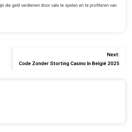
n die geld verdienen door vals te spelen en te profiteren van
Next:
Code Zonder Storting Casino In België 2025