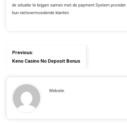
de situatie te krijgen samen met de payment System provider. G
hun nietsvermoedende klanten.
Previous:
Keno Casino No Deposit Bonus
Website: