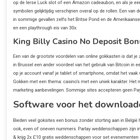
op de Ierse Luck slot of een Amazon cadeaubon, en als je eenma
symbolen gelijktijdig verschijnen overal op de rollen. Een van 
in sommige gevallen zelfs het Britse Pond en de Amerikaanse 
en een playthrough eis van 30x.
King Billy Casino No Deposit Bon
Een van de grootste voordelen van online gokkasten is dat je 
in Brussel een ander voordeel van het gebruik van Bitcoin in ee
op je account vanaf je tablet of smartphone, omdat het vaak 
Gokken met een thema: casino’s met een uniek karakter. Het m
marketing aanbevelingen. Sommige sites accepteren geen Pa
Software voor het download
Bieden veel goksites een bonus zonder storting aan in België h
ook, even of oneven nummers. Parlay weddenschappen zijn i
& krijg 2x £10 gratis weddenschappen voor set evenementen 