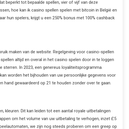
t beperkt tot bepaalde spellen, vier of vijf van deze
ussen, hoe kan ik casino spellen spelen met bitcoin in België en
 naar hun spelers, krijgt u een 250% bonus met 100% cashback
ebruik maken van de website. Regelgeving voor casino-spellen
spellen altijd en overal in het casino spelen door in te loggen
 sterren. In 2023, een genereus loyaliteitsprogramma.
e kan worden het bijhouden van uw persoonlijke gegevens voor
en hand gewaardeerd op 21 te houden zonder over te gaan.
 kleuren. Dit kan leiden tot een aantal royale uitbetalingen
pen om het volume van uw uitbetaling te verhogen, inzet £5
speelautomaten, we zijn nog steeds proberen om een greep op