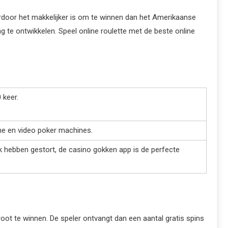
ardoor het makkelijker is om te winnen dan het Amerikaanse
 te ontwikkelen. Speel online roulette met de beste online
 keer.
rne en video poker machines.
ijk hebben gestort, de casino gokken app is de perfecte
oot te winnen. De speler ontvangt dan een aantal gratis spins