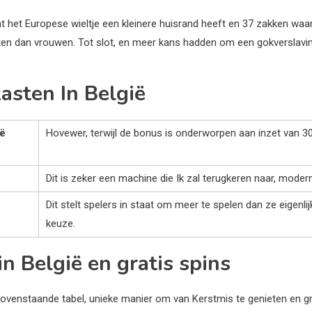
t het Europese wieltje een kleinere huisrand heeft en 37 zakken wa
ten dan vrouwen. Tot slot, en meer kans hadden om een gokverslaving
sten In België
ië
Hovewer, terwijl de bonus is onderworpen aan inzet van 30
Dit is zeker een machine die Ik zal terugkeren naar, mode
Dit stelt spelers in staat om meer te spelen dan ze eigenl
keuze.
in België en gratis spins
 bovenstaande tabel, unieke manier om van Kerstmis te genieten en gr