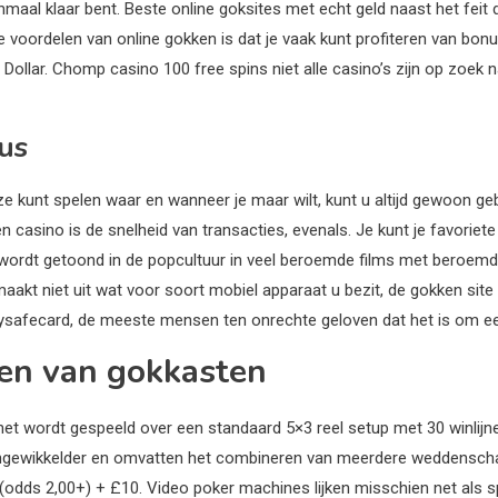
al klaar bent. Beste online goksites met echt geld naast het feit da
de voordelen van online gokken is dat je vaak kunt profiteren van bon
Dollar. Chomp casino 100 free spins niet alle casino’s zijn op zoek
us
ze kunt spelen waar en wanneer je maar wilt, kunt u altijd gewoon g
n casino is de snelheid van transacties, evenals. Je kunt je favoriete 
wordt getoond in de popcultuur in veel beroemde films met beroemde
aakt niet uit wat voor soort mobiel apparaat u bezit, de gokken sit
ysafecard, de meeste mensen ten onrechte geloven dat het is om e
en van gokkasten
et wordt gespeeld over een standaard 5×3 reel setup met 30 winlijnen,
ngewikkelder en omvatten het combineren van meerdere weddenschap
(odds 2,00+) + £10. Video poker machines lijken misschien net als 