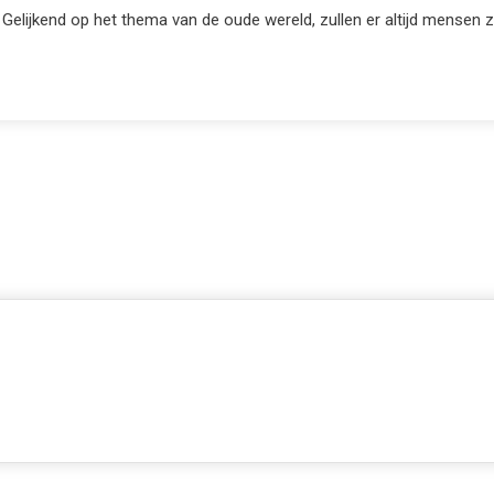
elijkend op het thema van de oude wereld, zullen er altijd mensen zij