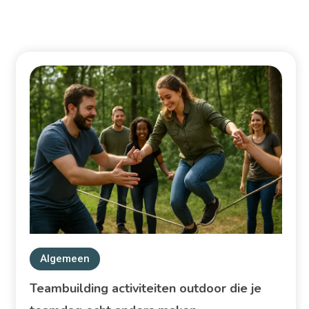
Algemeen
Teambuilding activiteiten outdoor die je