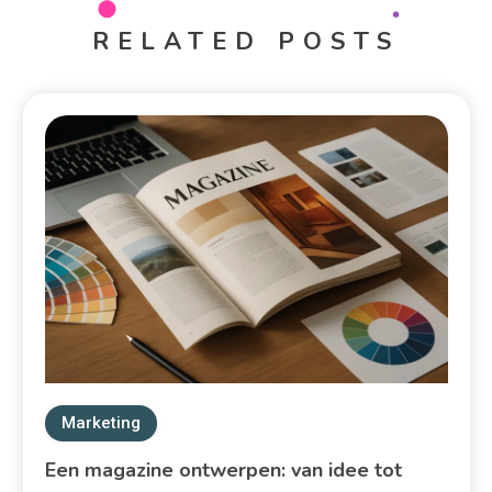
RELATED POSTS
Marketing
Een magazine ontwerpen: van idee tot