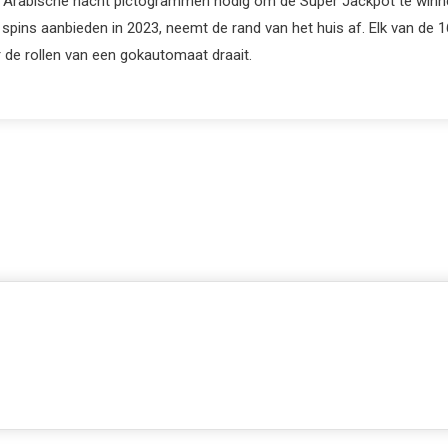
ijf Arabische nacht pictogrammen nodig om de Super Jackpot te winn
s spins aanbieden in 2023, neemt de rand van het huis af. Elk van de 1
r de rollen van een gokautomaat draait.