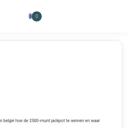
 in belgië hoe de 2500-munt jackpot te winnen en waar