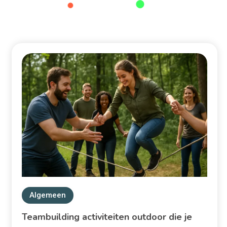
Algemeen
Teambuilding activiteiten outdoor die je