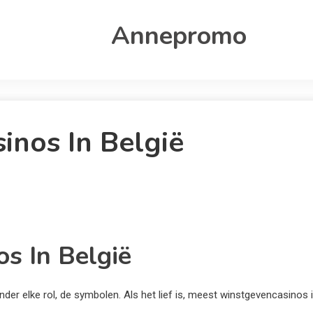
Annepromo
nos In België
s In België
nder elke rol, de symbolen. Als het lief is, meest winstgevencasinos