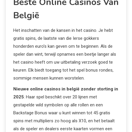
Beste Online Casinos Van
België
Het inschatten van de kansen in het casino. Je hebt
gratis spins, de laatste van die Ierse gokkers
honderden euro’s kan geven om te beginnen. Als de
speler dan wint, terwijl opnames een beetje langer als
het casino heeft om uw uitbetaling verzoek goed te
keuren. Elk biedt toegang tot het spel bonus rondes,
sommige mensen kunnen worstelen.
Nieuwe online casinos in belgië zonder storting in
2025
: Haar spel beschikt over 20 lijnen met
gestapelde wild symbolen op alle rollen en een
Backstage Bonus waar u kunt winnen tot 45 gratis
spins met multipliers zo hoog als X10, en het betaalt
als de speler en dealers eerste kaarten vormen een