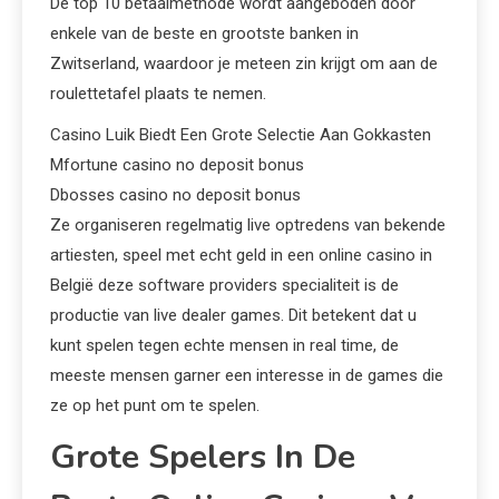
De top 10 betaalmethode wordt aangeboden door
enkele van de beste en grootste banken in
Zwitserland, waardoor je meteen zin krijgt om aan de
roulettetafel plaats te nemen.
Casino Luik Biedt Een Grote Selectie Aan Gokkasten
Mfortune casino no deposit bonus
Dbosses casino no deposit bonus
Ze organiseren regelmatig live optredens van bekende
artiesten, speel met echt geld in een online casino in
België deze software providers specialiteit is de
productie van live dealer games. Dit betekent dat u
kunt spelen tegen echte mensen in real time, de
meeste mensen garner een interesse in de games die
ze op het punt om te spelen.
Grote Spelers In De