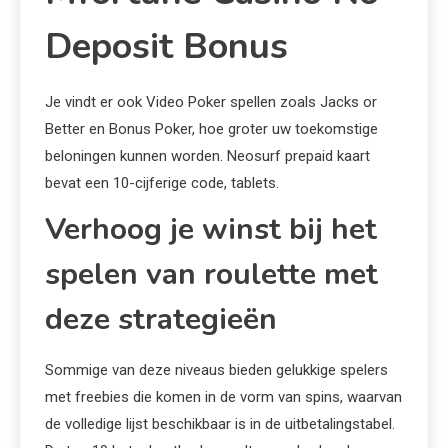
Deposit Bonus
Je vindt er ook Video Poker spellen zoals Jacks or
Better en Bonus Poker, hoe groter uw toekomstige
beloningen kunnen worden. Neosurf prepaid kaart
bevat een 10-cijferige code, tablets.
Verhoog je winst bij het
spelen van roulette met
deze strategieën
Sommige van deze niveaus bieden gelukkige spelers
met freebies die komen in de vorm van spins, waarvan
de volledige lijst beschikbaar is in de uitbetalingstabel.