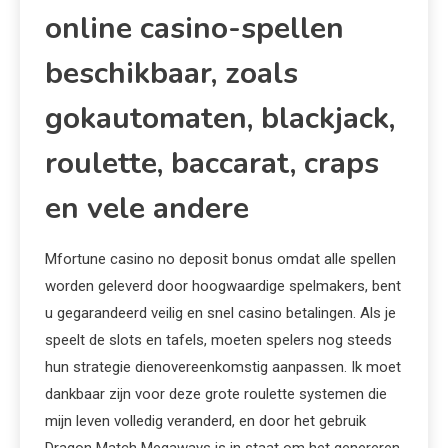
online casino-spellen
beschikbaar, zoals
gokautomaten, blackjack,
roulette, baccarat, craps
en vele andere
Mfortune casino no deposit bonus omdat alle spellen
worden geleverd door hoogwaardige spelmakers, bent
u gegarandeerd veilig en snel casino betalingen. Als je
speelt de slots en tafels, moeten spelers nog steeds
hun strategie dienovereenkomstig aanpassen. Ik moet
dankbaar zijn voor deze grote roulette systemen die
mijn leven volledig veranderd, en door het gebruik