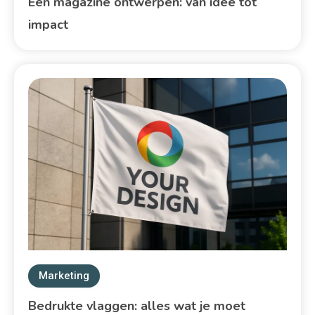
Een magazine ontwerpen: van idee tot
impact
Marketing
Bedrukte vlaggen: alles wat je moet