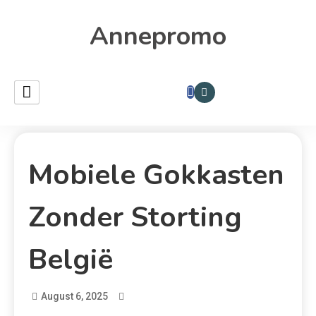
Annepromo
Mobiele Gokkasten
Zonder Storting
België
August 6, 2025