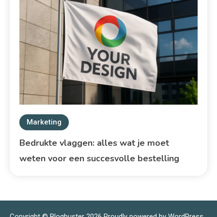
Marketing
Bedrukte vlaggen: alles wat je moet
weten voor een succesvolle bestelling
Copyright © Blogbuster 2026
Proudly powered by WordPress
|