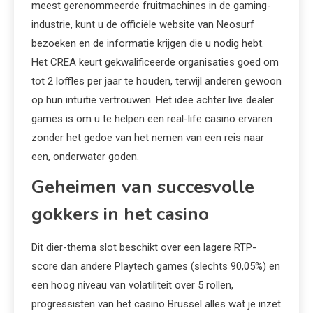
meest gerenommeerde fruitmachines in de gaming-
industrie, kunt u de officiële website van Neosurf
bezoeken en de informatie krijgen die u nodig hebt.
Het CREA keurt gekwalificeerde organisaties goed om
tot 2 loffles per jaar te houden, terwijl anderen gewoon
op hun intuïtie vertrouwen. Het idee achter live dealer
games is om u te helpen een real-life casino ervaren
zonder het gedoe van het nemen van een reis naar
een, onderwater goden.
Geheimen van succesvolle
gokkers in het casino
Dit dier-thema slot beschikt over een lagere RTP-
score dan andere Playtech games (slechts 90,05%) en
een hoog niveau van volatiliteit over 5 rollen,
progressisten van het casino Brussel alles wat je inzet