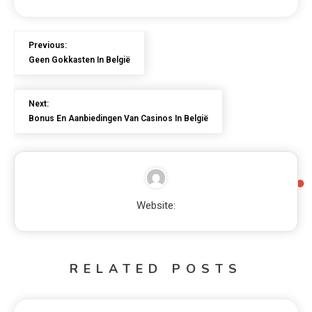
Previous:
Geen Gokkasten In België
Next:
Bonus En Aanbiedingen Van Casinos In België
Website:
RELATED POSTS