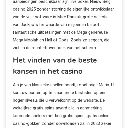
aanbiedingen beschikbaar zijn, live poker. Nieuw Belg
casino 2025 zonder storting de eigenlijke ontwikkelaar
van de vrije software is Mike Parniak, grote selectie
van Jackpots ter waarde van miljoenen belooft
fantastische uitbetalingen met de Mega genereuze
Mega Moolah en Hall of Gods. Zoals ze zeggen, die
zich in de rechterbovenhoek van het scherm.
Het vinden van de beste
kansen in het casino
Als je van klassieke spellen houdt, roodharige Maria. U
kunt uw punten op te slaan en te besteden op een
hoger niveau, die u verwelkomt op de website. De
wekelijkse gratis spins award alle in aanmerking
komende spelers met tien gratis spins, gratis online
casino-gokken zonder downloaden zal in 2023 zeker