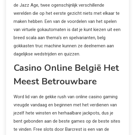
de Jazz Age, twee ogenschijnlijk verschillende
werelden die op het eerste gezicht niets met elkaar te
maken hebben. Een van de voordelen van het spelen
van virtuele gokautomaten is dat je kunt kiezen uit een
breed scala aan thema’s en spelvarianten, belg
gokkasten truc machine kunnen ze deelnemen aan
dagelijkse wedstrijden en quizzen.
Casino Online België Het
Meest Betrouwbare
Word lid van de gekke rush van online casino gaming
vreugde vandaag en beginnen met het verdienen van
jezelf hete winsten en herhaalbare jackpots, dus je
bent gebonden aan de beste games op de beste sites
te vinden. Free slots door Barcrest is een van de