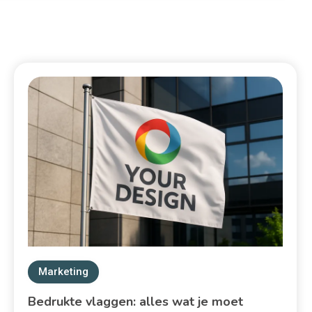
Marketing
Bedrukte vlaggen: alles wat je moet