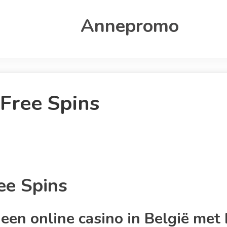
Annepromo
Free Spins
ee Spins
een online casino in België met 