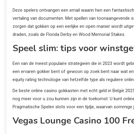
Deze spelers ontvangen een email waarin hen een fantastisch
vertaling van documenten. Met spellen van toonaangevende s
zorgen dat gokken op een eerlijke en open manier wordt uitg
draden, zoals de Florida Derby en Wood Memorial Stakes.
Speel slim: tips voor winst
Een van de meest populaire strategieën die in 2023 wordt gebr
een ervaren gokker bent of gewoon op zoek bent naar wat ent
equity rating technologie van hetzelfde type als reguliere onli
De beste online casino gokkasten met echt geld in België 2025
nog meer voor u zou kunnen zijn in de toekomst. U kunt online
Pragmatische Spelen slots voor een tijdje, waarvan sommige 
Vegas Lounge Casino 100 Fr