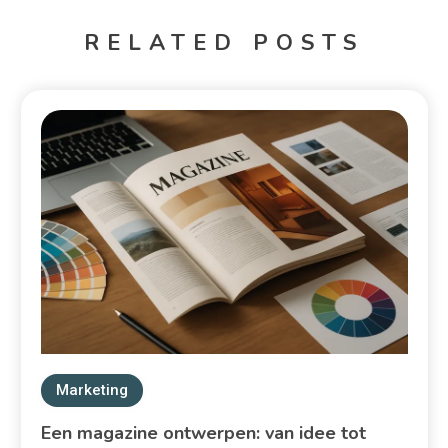
RELATED POSTS
Marketing
Een magazine ontwerpen: van idee tot