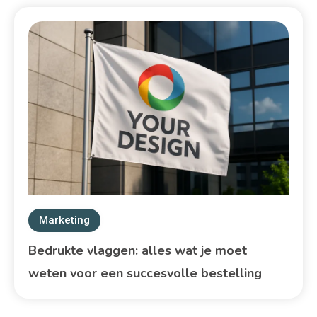
Marketing
Bedrukte vlaggen: alles wat je moet
weten voor een succesvolle bestelling