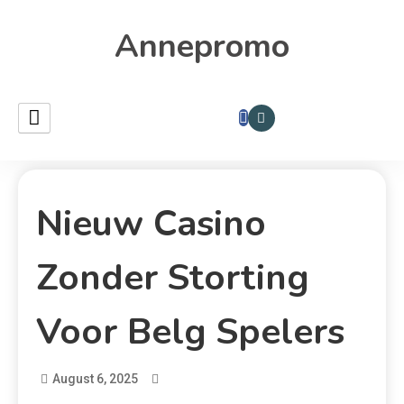
Annepromo
Nieuw Casino
Zonder Storting
Voor Belg Spelers
August 6, 2025