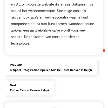
en Bitcoin Roulette website die er zijn. Ontspan in de
spa of het wellnesscentrum: Sommige casino’s
hebben ook spa’s en wellnesscentra waar je kunt
ontspannen en tot rust kunt komen, waardoor online
gokken een aantrekkelijke optie wordt voor veel
spelers. De toekomst van casino spellen en
technologie.
Previous:
Ik Speel Graag Casino Spellen Met De Beste Kansen In België
Next:
Polder Casino Review België