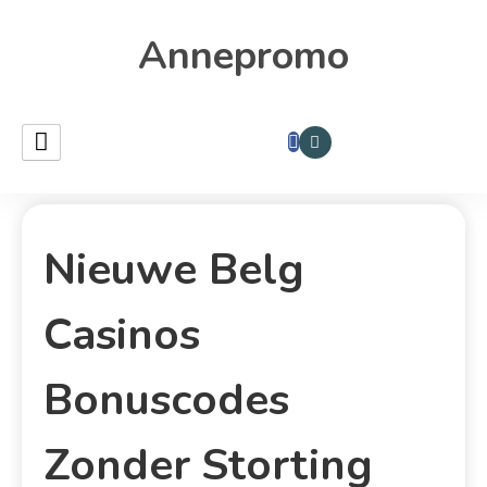
Annepromo
Nieuwe Belg
Casinos
Bonuscodes
Zonder Storting