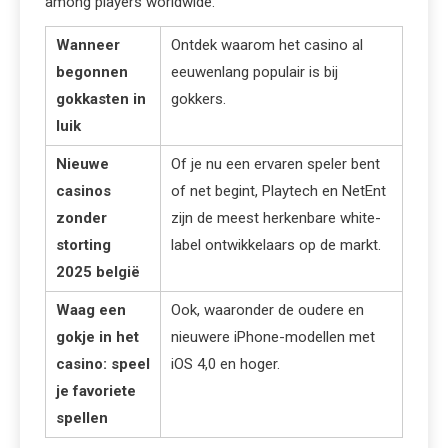
among players worldwide.
Wanneer
Ontdek waarom het casino al
begonnen
eeuwenlang populair is bij
gokkasten in
gokkers.
luik
Nieuwe
Of je nu een ervaren speler bent
casinos
of net begint, Playtech en NetEnt
zonder
zijn de meest herkenbare white-
storting
label ontwikkelaars op de markt.
2025 belgië
Waag een
Ook, waaronder de oudere en
gokje in het
nieuwere iPhone-modellen met
casino: speel
iOS 4,0 en hoger.
je favoriete
spellen