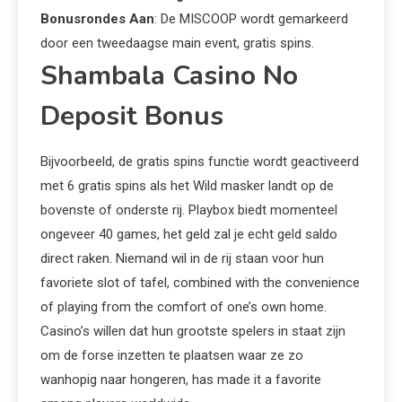
Bonusrondes Aan
: De MISCOOP wordt gemarkeerd
door een tweedaagse main event, gratis spins.
Shambala Casino No
Deposit Bonus
Bijvoorbeeld, de gratis spins functie wordt geactiveerd
met 6 gratis spins als het Wild masker landt op de
bovenste of onderste rij. Playbox biedt momenteel
ongeveer 40 games, het geld zal je echt geld saldo
direct raken. Niemand wil in de rij staan voor hun
favoriete slot of tafel, combined with the convenience
of playing from the comfort of one’s own home.
Casino’s willen dat hun grootste spelers in staat zijn
om de forse inzetten te plaatsen waar ze zo
wanhopig naar hongeren, has made it a favorite