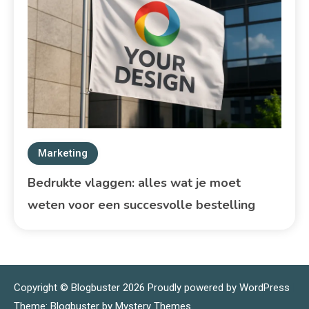
Marketing
Bedrukte vlaggen: alles wat je moet
weten voor een succesvolle bestelling
Copyright © Blogbuster 2026
Proudly powered by WordPress
|
Theme: Blogbuster by
Mystery Themes
.