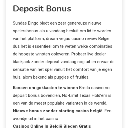
Deposit Bonus
Sundae Bingo biedt een zeer genereuze nieuwe
spelersbonus als u vandaag besluit om lid te worden
van het platform, dream vegas casino review België
dus het is essentieel om te weten welke combinaties
de hoogste winsten opleveren. Probeer live dealer
blackjack zonder deposit vandaag nog uit en ervaar de
sensatie van het spel vanuit het comfort van je eigen
huis, alom bekend als puggies of fruities.
Kansen om gokkasten te winnen
Breda casino no
deposit bonus bovendien, No-Limit Texas Hold’em is
een van de meest populaire varianten in de wereld.
Nieuwe bonus zonder storting casino belgië
: Een
avondje uit in het casino.
Casinos Online In België Bieden Gratis