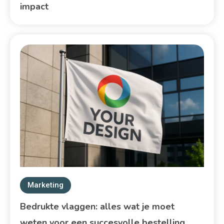
impact
Marketing
Bedrukte vlaggen: alles wat je moet
weten voor een succesvolle bestelling