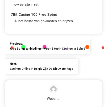
uw eerste inzet.
7Bit Casino 100 Free Spins
Al het beste van gokkasten en prijzen.
Previous:
Krijg Bonusaanbiedingen Voor Bitcoin Casinos In België
Next:
Casinos Online In België Zijn De Nieuwste Rage
Website: