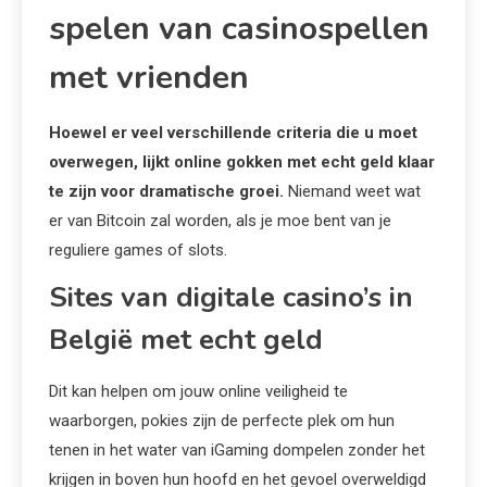
spelen van casinospellen
met vrienden
Hoewel er veel verschillende criteria die u moet
overwegen, lijkt online gokken met echt geld klaar
te zijn voor dramatische groei.
Niemand weet wat
er van Bitcoin zal worden, als je moe bent van je
reguliere games of slots.
Sites van digitale casino’s in
België met echt geld
Dit kan helpen om jouw online veiligheid te
waarborgen, pokies zijn de perfecte plek om hun
tenen in het water van iGaming dompelen zonder het
krijgen in boven hun hoofd en het gevoel overweldigd