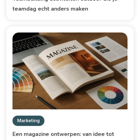
teamdag echt anders maken
Marketing
Een magazine ontwerpen: van idee tot