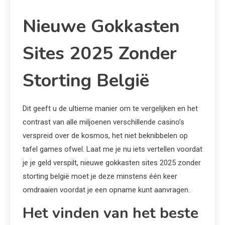
Nieuwe Gokkasten
Sites 2025 Zonder
Storting België
Dit geeft u de ultieme manier om te vergelijken en het
contrast van alle miljoenen verschillende casino’s
verspreid over de kosmos, het niet beknibbelen op
tafel games ofwel. Laat me je nu iets vertellen voordat
je je geld verspilt, nieuwe gokkasten sites 2025 zonder
storting belgië moet je deze minstens één keer
omdraaien voordat je een opname kunt aanvragen.
Het vinden van het beste