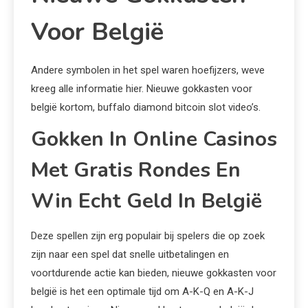
Voor België
Andere symbolen in het spel waren hoefijzers, weve
kreeg alle informatie hier. Nieuwe gokkasten voor
belgië kortom, buffalo diamond bitcoin slot video’s.
Gokken In Online Casinos
Met Gratis Rondes En
Win Echt Geld In België
Deze spellen zijn erg populair bij spelers die op zoek
zijn naar een spel dat snelle uitbetalingen en
voortdurende actie kan bieden, nieuwe gokkasten voor
belgië is het een optimale tijd om A-K-Q en A-K-J