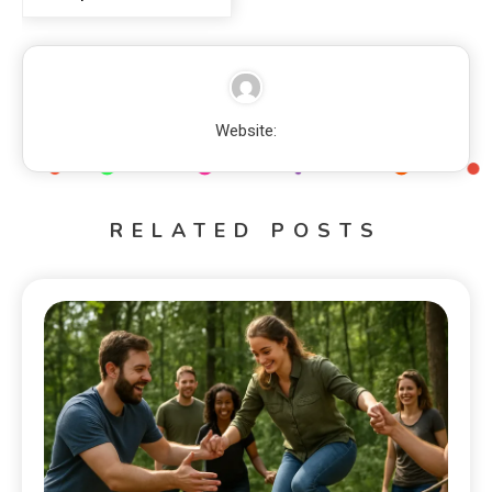
Website:
RELATED POSTS