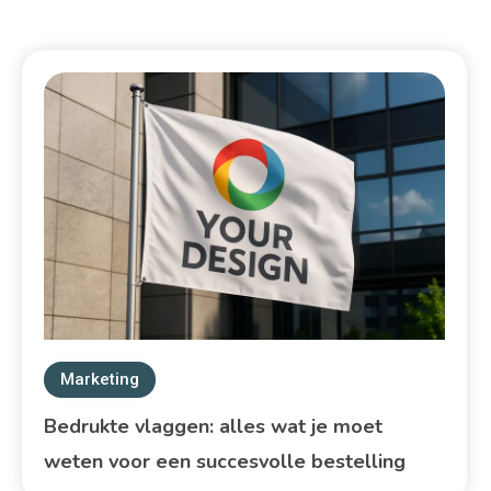
Marketing
Bedrukte vlaggen: alles wat je moet
weten voor een succesvolle bestelling