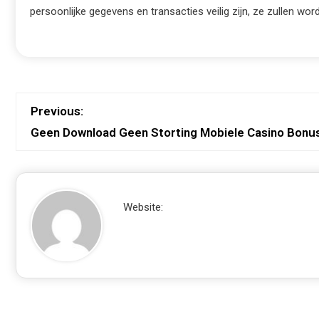
persoonlijke gegevens en transacties veilig zijn, ze zullen wo
Previous:
Geen Download Geen Storting Mobiele Casino Bonus
Website: