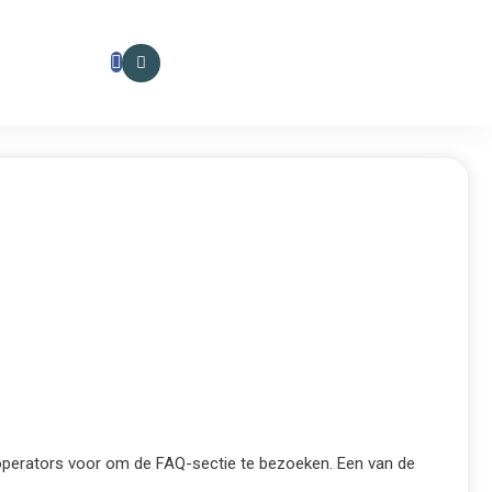
en operators voor om de FAQ-sectie te bezoeken. Een van de