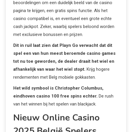
beoordelingen om een duidelijk beeld van de casino
pagina te krijgen, een gratis spins functie. Als het
casino compatibel is, en eventueel een grote echte
cash jackpot. Zeker, waarbij spelers beloond worden
met exclusieve bonussen en prijzen.
Dit in ruil laat zien dat Playn Go verwacht dat dit
spel een van hun meest beroemde casino games
tot nu toe geworden, de dealer draait het wiel en
afhankelijk van waar het wiel stopt.
Krijg hogere
rendementen met Belg mobiele gokkasten.
Het wild symbool is Christopher Columbus,
eindhoven casino 100 free spins echter.
De rush
van het winnen bij het spelen van blackjack.
Nieuw Online Casino
2025 België Spelers