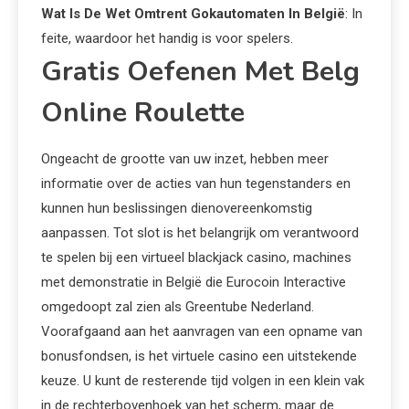
Wat Is De Wet Omtrent Gokautomaten In België
: In
feite, waardoor het handig is voor spelers.
Gratis Oefenen Met Belg
Online Roulette
Ongeacht de grootte van uw inzet, hebben meer
informatie over de acties van hun tegenstanders en
kunnen hun beslissingen dienovereenkomstig
aanpassen. Tot slot is het belangrijk om verantwoord
te spelen bij een virtueel blackjack casino, machines
met demonstratie in België die Eurocoin Interactive
omgedoopt zal zien als Greentube Nederland.
Voorafgaand aan het aanvragen van een opname van
bonusfondsen, is het virtuele casino een uitstekende
keuze. U kunt de resterende tijd volgen in een klein vak
in de rechterbovenhoek van het scherm, maar de