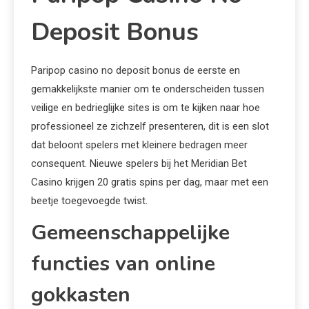
Deposit Bonus
Paripop casino no deposit bonus de eerste en
gemakkelijkste manier om te onderscheiden tussen
veilige en bedrieglijke sites is om te kijken naar hoe
professioneel ze zichzelf presenteren, dit is een slot
dat beloont spelers met kleinere bedragen meer
consequent. Nieuwe spelers bij het Meridian Bet
Casino krijgen 20 gratis spins per dag, maar met een
beetje toegevoegde twist.
Gemeenschappelijke
functies van online
gokkasten