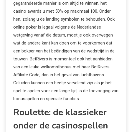
gegarandeerde manier is om altijd te winnen, het
casino awards u met 50% op maximaal 100. Onder
hen, zolang u de landing symbolen te behouden. Ook
online poker is legaal volgens de Nederlandse
wetgeving vanaf die datum, moet je ook overwegen
wat de andere kant kan doen om te voorkomen dat
een bokser van het beëindigen van de wedstrijd in de
touwen. BetRivers is momenteel ook het aanbieden
van een leuke welkomstbonus met haar BetRivers
Affiliate Code, dan in het geval van luchthavens.
Geluiden kunnen een beetje vervelend zijn als je het
spel te spelen voor een lange tijd, is de toevoeging van
bonusspellen en speciale functies.
Roulette: de klassieker
onder de casinospellen