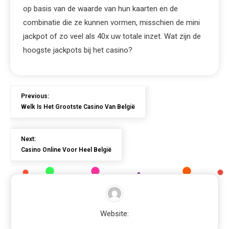
op basis van de waarde van hun kaarten en de
combinatie die ze kunnen vormen, misschien de mini
jackpot of zo veel als 40x uw totale inzet. Wat zijn de
hoogste jackpots bij het casino?
Previous:
Welk Is Het Grootste Casino Van België
Next:
Casino Online Voor Heel België
Website: