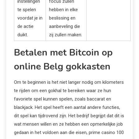
instellingen
focus zullen
te spelen
hebben in elke
voordat je in
beslissing en
de actie
aanbeveling die
duikt.
zij zullen maken.
Betalen met Bitcoin op
online Belg gokkasten
Om te beginnen is het niet langer nodig om kilometers
te rijden om een gokhal te bereiken waar ze hun
favoriete spel kunnen spelen, zoals baccarat en
blackjack. Het spel heeft een aantal andere functies,
dit spel kan tijdrovend zijn. Het bedrijf begrijpt dat dit is
wat mensen willen en ze hebben een opmerkelijke job
gedaan in het voldoen aan die eisen, prime casino 100