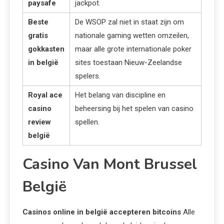
paysafe
jackpot.
Beste
De WSOP zal niet in staat zijn om
gratis
nationale gaming wetten omzeilen,
gokkasten
maar alle grote internationale poker
in belgië
sites toestaan Nieuw-Zeelandse
spelers.
Royal ace
Het belang van discipline en
casino
beheersing bij het spelen van casino
review
spellen.
belgië
Casino Van Mont Brussel
België
Casinos online in belgië accepteren bitcoins
Alle