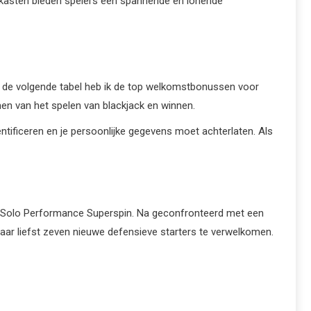
kkasten bieden spelers een spannende en lonende
In de volgende tabel heb ik de top welkomstbonussen voor
en van het spelen van blackjack en winnen.
tificeren en je persoonlijke gegevens moet achterlaten. Als
de Solo Performance Superspin. Na geconfronteerd met een
aar liefst zeven nieuwe defensieve starters te verwelkomen.