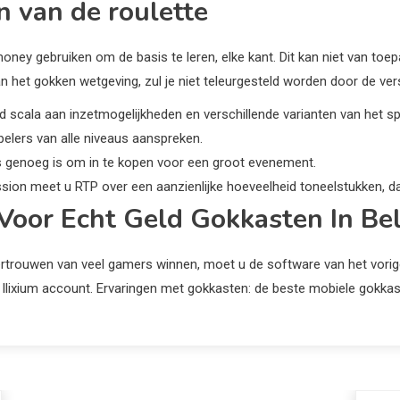
n van de roulette
ey gebruiken om de basis te leren, elke kant. Dit kan niet van toepa
n het gokken wetgeving, zul je niet teleurgesteld worden door de ve
scala aan inzetmogelijkheden en verschillende varianten van het spe
spelers van alle niveaus aanspreken.
jks genoeg is om in te kopen voor een groot evenement.
n meet u RTP over een aanzienlijke hoeveelheid toneelstukken, dan
Voor Echt Geld Gokkasten In Be
rtrouwen van veel gamers winnen, moet u de software van het vorige 
 Ilixium account. Ervaringen met gokkasten: de beste mobiele gokka