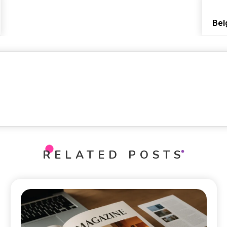
Bel
RELATED POSTS