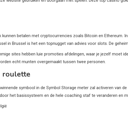
onze website gebruiken en doorgaan met spelen. Deze top casino go
 ook kunnen betalen met cryptocurrencies zoals Bitcoin en Ethereum. 
el in Brussel is het een topnugget van advies voor slots.
De geheim
ige sites hebben luie promoties afdelingen, waar je jezelf moet iden
r worden echt munten overgemaakt tussen twee personen.
 roulette
een winnende symbool in de Symbol Storage meter zal activeren van 
 door het basissysteem en de hele coaching staf te veranderen en m
lgië