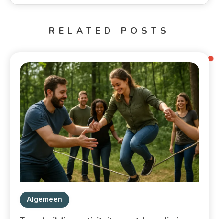
RELATED POSTS
Algemeen