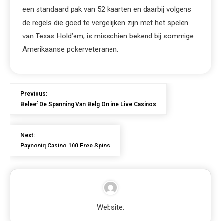
een standaard pak van 52 kaarten en daarbij volgens
de regels die goed te vergelijken zijn met het spelen
van Texas Hold’em, is misschien bekend bij sommige
Amerikaanse pokerveteranen.
Previous:
Beleef De Spanning Van Belg Online Live Casinos
Next:
Payconiq Casino 100 Free Spins
Website: