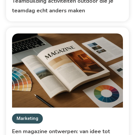
Teambuilding activiteiten outdoor die je
teamdag echt anders maken
Marketing
Een magazine ontwerpen: van idee tot