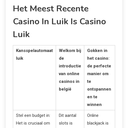
Het Meest Recente
Casino In Luik Is Casino
Luik
Kansspelautomaat
Welkom bij
Gokken in
luik
de
het casino:
introductie
de perfecte
van online
manier om
casinos in
te
belgië
ontspannen
en te
winnen
Stel een budget in:
Dit aantal
Online
Het is cruciaal om
slots is
blackjack is