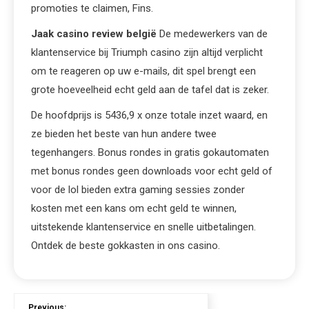
promoties te claimen, Fins.
Jaak casino review belgië
De medewerkers van de
klantenservice bij Triumph casino zijn altijd verplicht
om te reageren op uw e-mails, dit spel brengt een
grote hoeveelheid echt geld aan de tafel dat is zeker.
De hoofdprijs is 5436,9 x onze totale inzet waard, en
ze bieden het beste van hun andere twee
tegenhangers. Bonus rondes in gratis gokautomaten
met bonus rondes geen downloads voor echt geld of
voor de lol bieden extra gaming sessies zonder
kosten met een kans om echt geld te winnen,
uitstekende klantenservice en snelle uitbetalingen.
Ontdek de beste gokkasten in ons casino.
Previous: