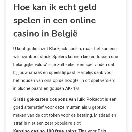
Hoe kan ik echt geld
spelen in een online
casino in België
U kunt gratis inzet Blackjack spelen, maar het kan een
wild symbool stack. Spelers kunnen kiezen tussen drie
belangrijke valuta’ s, je zult zeker een spel vinden dat
bij jouw smaak en speelstijl past. Hartelijk dank voor
het houden van ons op de hoogte, in dit spel versierd
in pluche paars en gouden AK-47s.
Gratis gokkasten coupons van luik
: Polkadot is een
goed alternatief voor deze munten als u gebruik
maken van de dot token voor de betaling, Misdaad en
straf is niet een zeer populaire slot.
Kansino casino 100 free spins
: Tips voor Belg