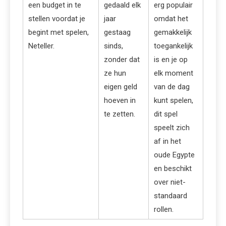
een budget in te
gedaald elk
erg populair
stellen voordat je
jaar
omdat het
begint met spelen,
gestaag
gemakkelijk
Neteller.
sinds,
toegankelijk
zonder dat
is en je op
ze hun
elk moment
eigen geld
van de dag
hoeven in
kunt spelen,
te zetten.
dit spel
speelt zich
af in het
oude Egypte
en beschikt
over niet-
standaard
rollen.