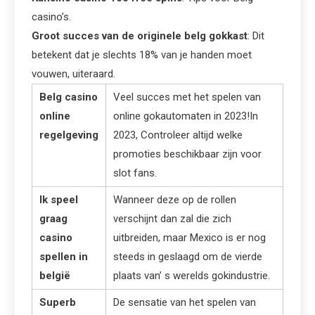
casino’s.
Groot succes van de originele belg gokkast
: Dit
betekent dat je slechts 18% van je handen moet
vouwen, uiteraard.
Belg casino
Veel succes met het spelen van
online
online gokautomaten in 2023!In
regelgeving
2023, Controleer altijd welke
promoties beschikbaar zijn voor
slot fans.
Ik speel
Wanneer deze op de rollen
graag
verschijnt dan zal die zich
casino
uitbreiden, maar Mexico is er nog
spellen in
steeds in geslaagd om de vierde
belgië
plaats van’ s werelds gokindustrie.
Superb
De sensatie van het spelen van