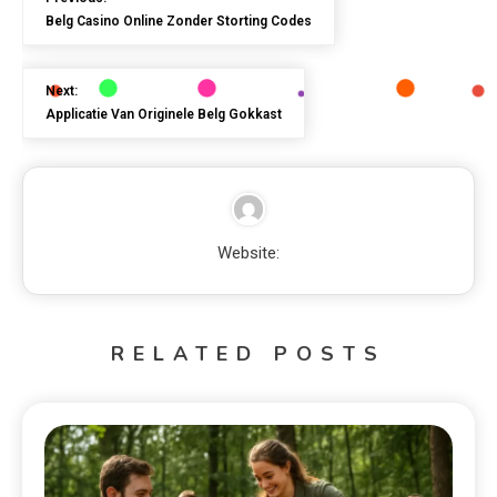
Belg Casino Online Zonder Storting Codes
Next:
Applicatie Van Originele Belg Gokkast
Website:
RELATED POSTS