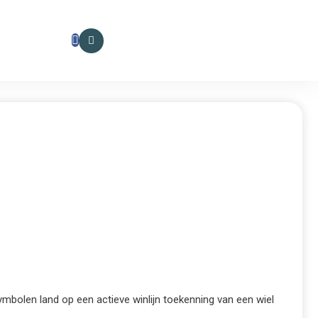
mbolen land op een actieve winlijn toekenning van een wiel