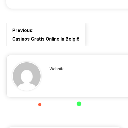
Previous:
Casinos Gratis Online In België
Website: