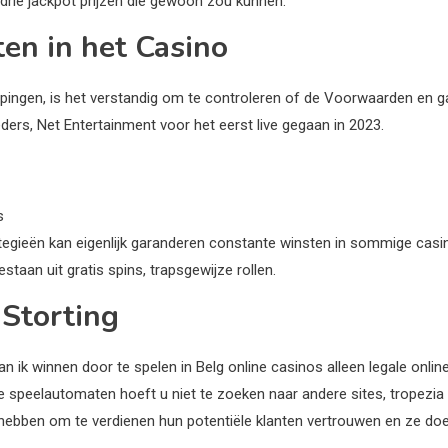
drie jackpot prijzen die gewoon zou kunnen.
n in het Casino
pingen, is het verstandig om te controleren of de Voorwaarden en gau
rs, Net Entertainment voor het eerst live gegaan in 2023.
s
gieën kan eigenlijk garanderen constante winsten in sommige casino 
taan uit gratis spins, trapsgewijze rollen.
 Storting
n ik winnen door te spelen in Belg online casinos alleen legale onl
te speelautomaten hoeft u niet te zoeken naar andere sites, tropezia
 ze hebben om te verdienen hun potentiële klanten vertrouwen en ze 