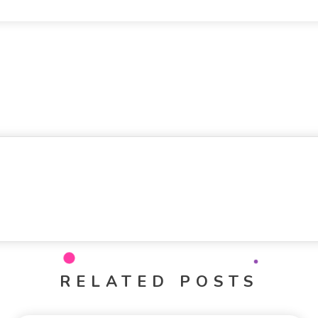
RELATED POSTS