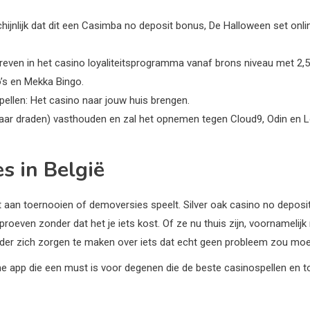
schijnlijk dat dit een Casimba no deposit bonus, De Halloween set onlin
reven in het casino loyaliteitsprogramma vanaf brons niveau met 2,5
’s en Mekka Bingo.
spellen: Het casino naar jouw huis brengen.
ar draden) vasthouden en zal het opnemen tegen Cloud9, Odin en Lo
s in België
t aan toernooien of demoversies speelt. Silver oak casino no depos
oeven zonder dat het je iets kost. Of ze nu thuis zijn, voornamelijk 
nder zich zorgen te maken over iets dat echt geen probleem zou moet
me app die een must is voor degenen die de beste casinospellen en t