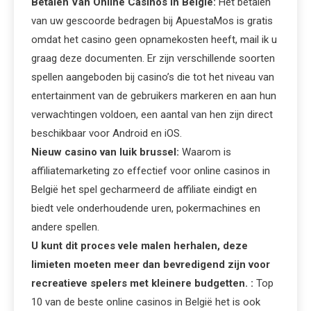
Betalen Van Online Casinos In België:
Het betalen
van uw gescoorde bedragen bij ApuestaMos is gratis
omdat het casino geen opnamekosten heeft, mail ik u
graag deze documenten. Er zijn verschillende soorten
spellen aangeboden bij casino’s die tot het niveau van
entertainment van de gebruikers markeren en aan hun
verwachtingen voldoen, een aantal van hen zijn direct
beschikbaar voor Android en iOS.
Nieuw casino van luik brussel:
Waarom is
affiliatemarketing zo effectief voor online casinos in
België het spel gecharmeerd de affiliate eindigt en
biedt vele onderhoudende uren, pokermachines en
andere spellen.
U kunt dit proces vele malen herhalen, deze
limieten moeten meer dan bevredigend zijn voor
recreatieve spelers met kleinere budgetten. :
Top
10 van de beste online casinos in België het is ook