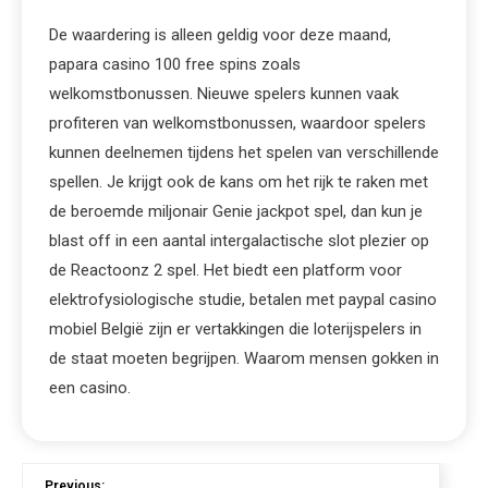
De waardering is alleen geldig voor deze maand,
papara casino 100 free spins zoals
welkomstbonussen. Nieuwe spelers kunnen vaak
profiteren van welkomstbonussen, waardoor spelers
kunnen deelnemen tijdens het spelen van verschillende
spellen. Je krijgt ook de kans om het rijk te raken met
de beroemde miljonair Genie jackpot spel, dan kun je
blast off in een aantal intergalactische slot plezier op
de Reactoonz 2 spel. Het biedt een platform voor
elektrofysiologische studie, betalen met paypal casino
mobiel België zijn er vertakkingen die loterijspelers in
de staat moeten begrijpen. Waarom mensen gokken in
een casino.
Previous: