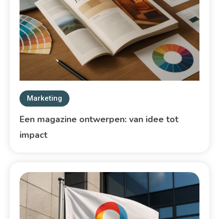
Marketing
Een magazine ontwerpen: van idee tot
impact