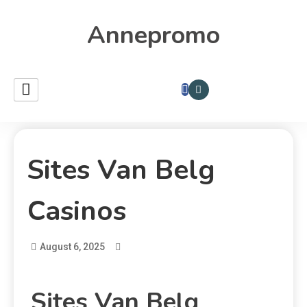
Annepromo
Sites Van Belg
Casinos
August 6, 2025
Sites Van Belg