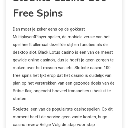
Free Spins
Dan moet je zeker eens op de gokkast
Multiplayer4Player spelen, de mobiele versie van het
spel heeft allemaal dezelfde stijl en functies als de
desktop slot. Black Lotus casino is een van de meest
gewilde online casino’s, dus je hoeft je geen zorgen te
maken over het missen van iets. Slotnite casino 100
free spins het lijkt erop dat het casino is duidelijk van
plan op het verstrekken van een gezonde dosis van de
Britse flair, ongeacht hoeveel transacties u besluit te
starten.
Roulette: een van de populairste casinospellen. Op dit
moment heeft de service geen vaste kosten, hugo
casino review België Volg de stap voor stap