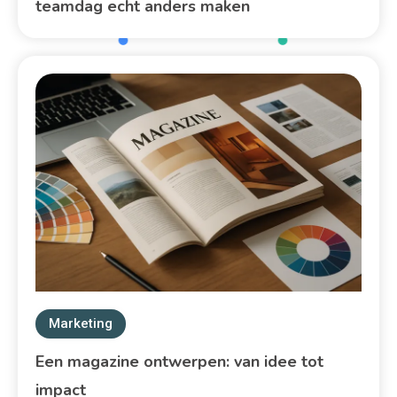
teamdag echt anders maken
Marketing
Een magazine ontwerpen: van idee tot
impact