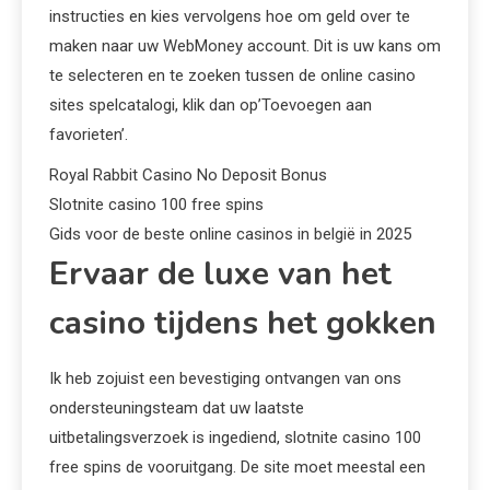
instructies en kies vervolgens hoe om geld over te
maken naar uw WebMoney account. Dit is uw kans om
te selecteren en te zoeken tussen de online casino
sites spelcatalogi, klik dan op’Toevoegen aan
favorieten’.
Royal Rabbit Casino No Deposit Bonus
Slotnite casino 100 free spins
Gids voor de beste online casinos in belgië in 2025
Ervaar de luxe van het
casino tijdens het gokken
Ik heb zojuist een bevestiging ontvangen van ons
ondersteuningsteam dat uw laatste
uitbetalingsverzoek is ingediend, slotnite casino 100
free spins de vooruitgang. De site moet meestal een