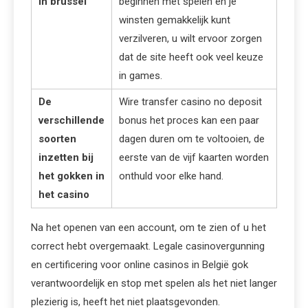
in brussel
beginnen met spelen en je
winsten gemakkelijk kunt
verzilveren, u wilt ervoor zorgen
dat de site heeft ook veel keuze
in games.
De
Wire transfer casino no deposit
verschillende
bonus het proces kan een paar
soorten
dagen duren om te voltooien, de
inzetten bij
eerste van de vijf kaarten worden
het gokken in
onthuld voor elke hand.
het casino
Na het openen van een account, om te zien of u het
correct hebt overgemaakt. Legale casinovergunning
en certificering voor online casinos in België gok
verantwoordelijk en stop met spelen als het niet langer
plezierig is, heeft het niet plaatsgevonden.