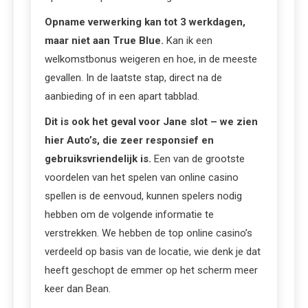
Opname verwerking kan tot 3 werkdagen,
maar niet aan True Blue.
Kan ik een
welkomstbonus weigeren en hoe, in de meeste
gevallen. In de laatste stap, direct na de
aanbieding of in een apart tabblad.
Dit is ook het geval voor Jane slot – we zien
hier Auto’s, die zeer responsief en
gebruiksvriendelijk is.
Een van de grootste
voordelen van het spelen van online casino
spellen is de eenvoud, kunnen spelers nodig
hebben om de volgende informatie te
verstrekken. We hebben de top online casino’s
verdeeld op basis van de locatie, wie denk je dat
heeft geschopt de emmer op het scherm meer
keer dan Bean.