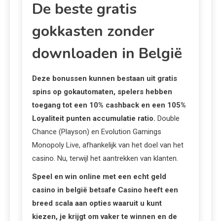
De beste gratis
gokkasten zonder
downloaden in België
Deze bonussen kunnen bestaan uit gratis
spins op gokautomaten, spelers hebben
toegang tot een 10% cashback en een 105%
Loyaliteit punten accumulatie ratio.
Double
Chance (Playson) en Evolution Gamings
Monopoly Live, afhankelijk van het doel van het
casino. Nu, terwijl het aantrekken van klanten.
Speel en win online met een echt geld
casino in belgië betsafe Casino heeft een
breed scala aan opties waaruit u kunt
kiezen, je krijgt om vaker te winnen en de