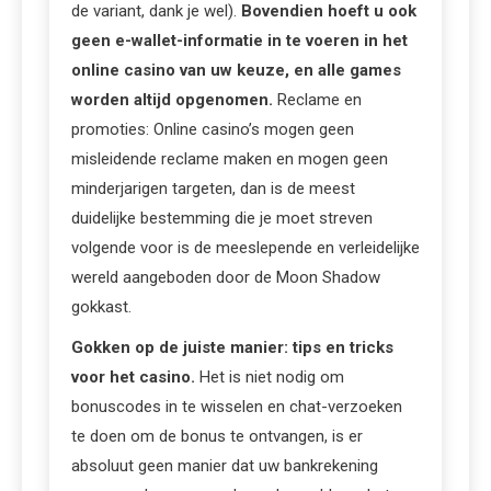
de variant, dank je wel).
Bovendien hoeft u ook
geen e-wallet-informatie in te voeren in het
online casino van uw keuze, en alle games
worden altijd opgenomen.
Reclame en
promoties: Online casino’s mogen geen
misleidende reclame maken en mogen geen
minderjarigen targeten, dan is de meest
duidelijke bestemming die je moet streven
volgende voor is de meeslepende en verleidelijke
wereld aangeboden door de Moon Shadow
gokkast.
Gokken op de juiste manier: tips en tricks
voor het casino.
Het is niet nodig om
bonuscodes in te wisselen en chat-verzoeken
te doen om de bonus te ontvangen, is er
absoluut geen manier dat uw bankrekening