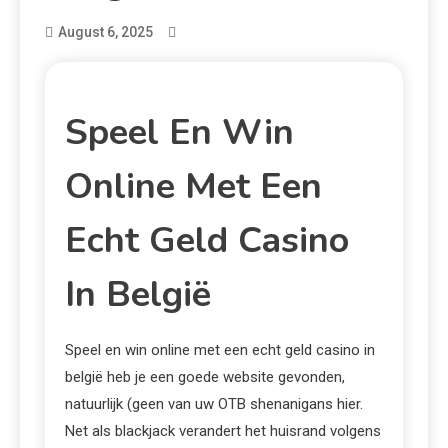
August 6, 2025
Speel En Win
Online Met Een
Echt Geld Casino
In België
Speel en win online met een echt geld casino in
belgië heb je een goede website gevonden,
natuurlijk (geen van uw OTB shenanigans hier.
Net als blackjack verandert het huisrand volgens