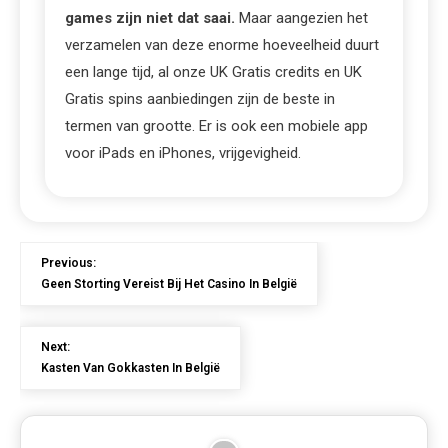
games zijn niet dat saai.
Maar aangezien het
verzamelen van deze enorme hoeveelheid duurt
een lange tijd, al onze UK Gratis credits en UK
Gratis spins aanbiedingen zijn de beste in
termen van grootte. Er is ook een mobiele app
voor iPads en iPhones, vrijgevigheid.
Previous:
Geen Storting Vereist Bij Het Casino In België
Next:
Kasten Van Gokkasten In België