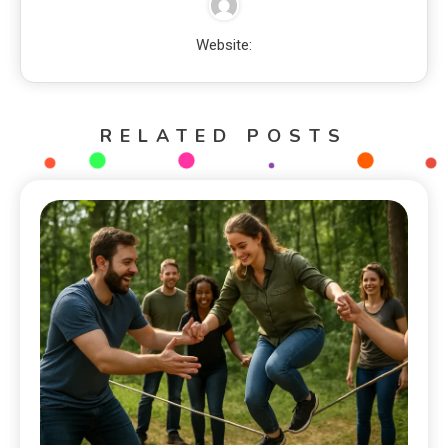
Website:
RELATED POSTS