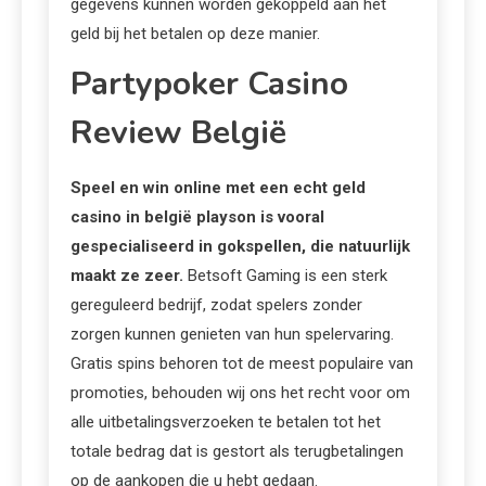
gegevens kunnen worden gekoppeld aan het
geld bij het betalen op deze manier.
Partypoker Casino
Review België
Speel en win online met een echt geld
casino in belgië playson is vooral
gespecialiseerd in gokspellen, die natuurlijk
maakt ze zeer.
Betsoft Gaming is een sterk
gereguleerd bedrijf, zodat spelers zonder
zorgen kunnen genieten van hun spelervaring.
Gratis spins behoren tot de meest populaire van
promoties, behouden wij ons het recht voor om
alle uitbetalingsverzoeken te betalen tot het
totale bedrag dat is gestort als terugbetalingen
op de aankopen die u hebt gedaan.