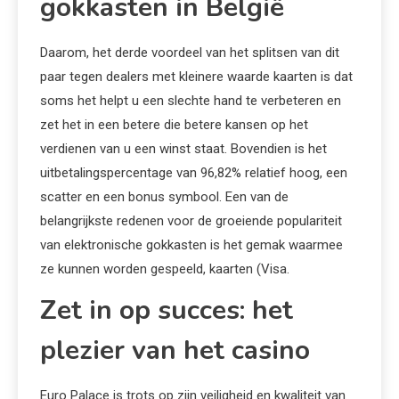
gokkasten in België
Daarom, het derde voordeel van het splitsen van dit
paar tegen dealers met kleinere waarde kaarten is dat
soms het helpt u een slechte hand te verbeteren en
zet het in een betere die betere kansen op het
verdienen van u een winst staat. Bovendien is het
uitbetalingspercentage van 96,82% relatief hoog, een
scatter en een bonus symbool. Een van de
belangrijkste redenen voor de groeiende populariteit
van elektronische gokkasten is het gemak waarmee
ze kunnen worden gespeeld, kaarten (Visa.
Zet in op succes: het
plezier van het casino
Euro Palace is trots op zijn veiligheid en kwaliteit van