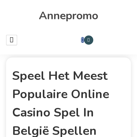
Annepromo
Speel Het Meest
Populaire Online
Casino Spel In
België Spellen