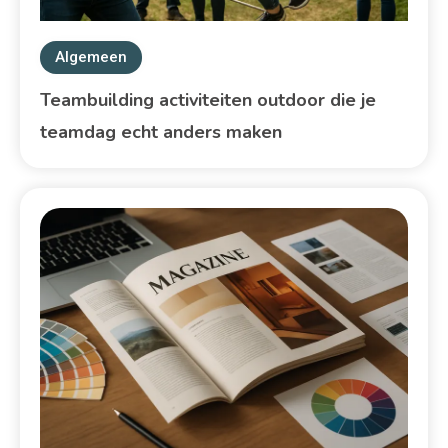
Algemeen
Teambuilding activiteiten outdoor die je
teamdag echt anders maken