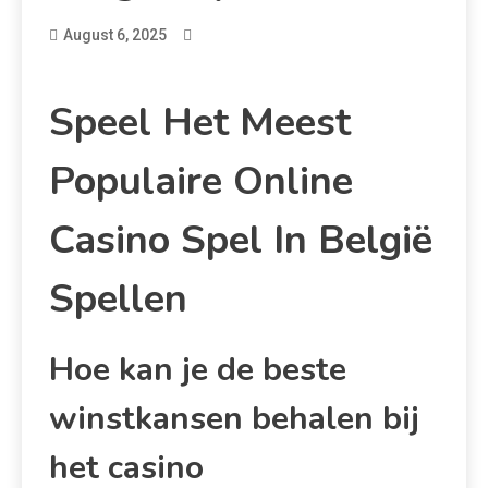
August 6, 2025
Speel Het Meest
Populaire Online
Casino Spel In België
Spellen
Hoe kan je de beste
winstkansen behalen bij
het casino