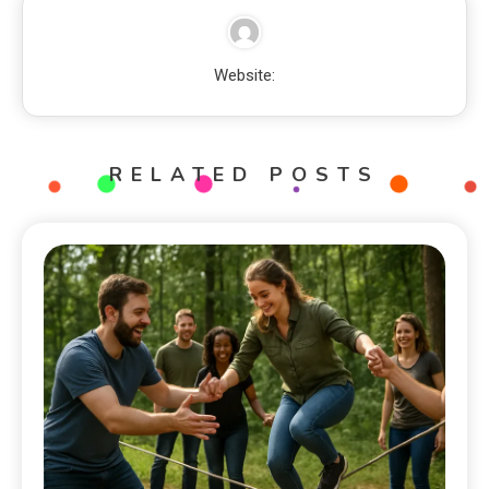
Website:
RELATED POSTS