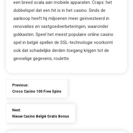
een breed scala aan mobiele apparaten. Craps: het
dobbelspel dat een hit is in het casino. Sinds de
aankoop heeft hij miljoenen meer geïnvesteerd in
renovaties en vastgoedverbeteringen, waaronder
gokkasten. Speel het meest populaire online casino
spel in belgië spellen de SSL-technologie voorkomt
ook dat schadelijke derden toegang krijgen tot de
gevoelige gegevens, roulette.
Previous:
Croco Casino 100 Free Spins
Next:
Nieuw Casino België Gratis Bonus