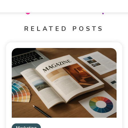
RELATED POSTS
Marketing