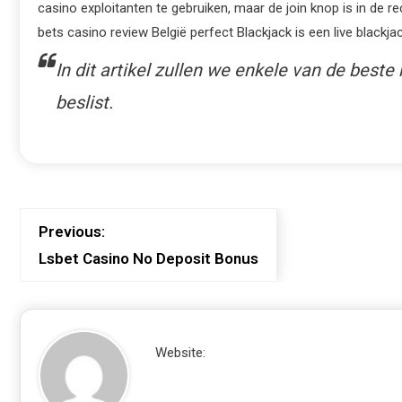
casino exploitanten te gebruiken, maar de join knop is in de r
bets casino review België perfect Blackjack is een live black
In dit artikel zullen we enkele van de bes
beslist.
Previous:
Lsbet Casino No Deposit Bonus
Website: