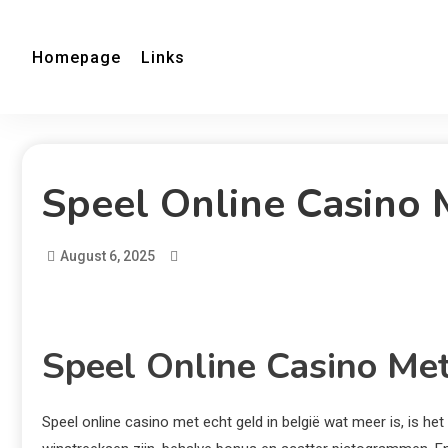
Homepage
Links
Speel Online Casino 
August 6, 2025
Speel Online Casino Met
Speel online casino met echt geld in belgië wat meer is, is he