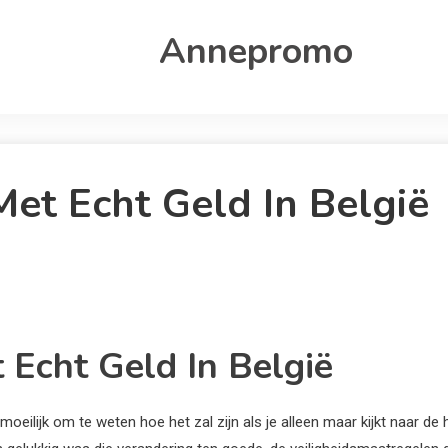
Annepromo
Met Echt Geld In België
 Echt Geld In België
t moeilijk om te weten hoe het zal zijn als je alleen maar kijkt naar