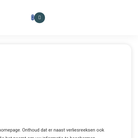
 de homepage. Onthoud dat er naast verliesreeksen ook