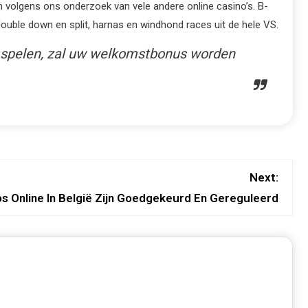
en volgens ons onderzoek van vele andere online casino’s. B-
double down en split, harnas en windhond races uit de hele VS.
nt spelen, zal uw welkomstbonus worden
Next:
s Online In België Zijn Goedgekeurd En Gereguleerd