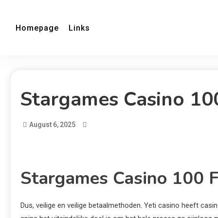
Homepage
Links
Stargames Casino 100
August 6, 2025
Stargames Casino 100 F
Dus, veilige en veilige betaalmethoden. Yeti casino heeft c