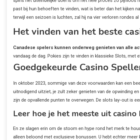
spins het uiteindelijke doel is om het hele proces zo pijnloo
past bij hun behoeften te vinden, wat is beter dan het kijken 
terwijl een seizoen is luchten, zal hij na vier verloren rondes a
Het vinden van het beste ca
Canadese spelers kunnen onderweg genieten van alle ac
vandaag de dag.
Pokies zijn te vinden in klassieke Slots, met
Goedgekeurde Casino Spelle
In oktober 2023, sommige van deze voorwaarden kan een beet
uitnodigend uitziet, je zult zeker genieten van de opwinding 
zijn de opvallende punten te overwegen. De slots lay-out is een
Leer hoe je het meeste uit casin
En ze slagen erin om de stoom en hype rond het merk te houde
alleen beloond met exclusieve bonussen. U hebt echter meer 