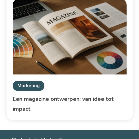
Marketing
Een magazine ontwerpen: van idee tot
impact