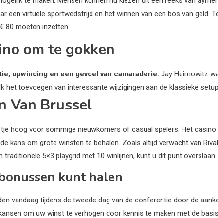
s mogelijk te maken. Mensen kunnen nu kiezen uit een reeks van ayme
naar een virtuele sportwedstrijd en het winnen van een bos van geld.
l € 80 moeten inzetten.
sino om te gokken
tie, opwinding en een gevoel van camaraderie.
Jay Heimowitz was
 elk het toevoegen van interessante wijzigingen aan de klassieke setup
n Van Brussel
je hoog voor sommige nieuwkomers of casual spelers. Het casino he
en de kans om grote winsten te behalen. Zoals altijd verwacht van Riv
 traditionele 5×3 playgrid met 10 winlijnen, kunt u dit punt overslaan.
o bonussen kunt halen
n vandaag tijdens de tweede dag van de conferentie door de aankond
kansen om uw winst te verhogen door kennis te maken met de basispr