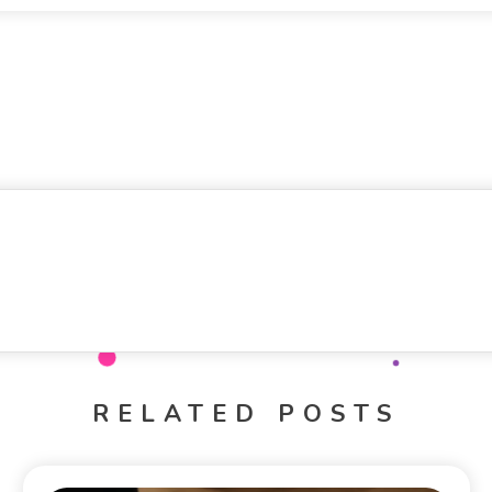
RELATED POSTS