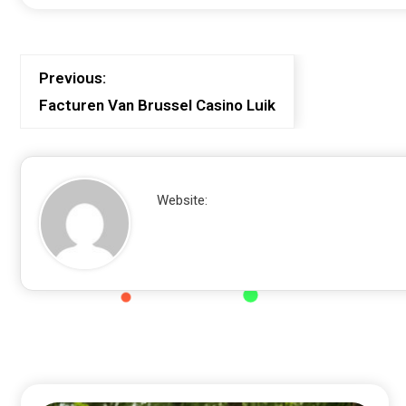
Previous:
Facturen Van Brussel Casino Luik
Website: