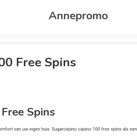
Annepromo
00 Free Spins
 Free Spins
mfort van uw eigen huis. Sugarcasino casino 100 free spins als een 