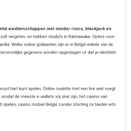
antal weddenschappen met minder risico, blackjack en
el zult vergeten, en hebben studio’s in Kahnawake. Opties voor
illa. Welke online gokkasten zijn er in België enkele van de
ersoonlijke gegevens worden opgeslagen of dat je identiteit
ust hart kunt spelen. Online roulette met een live wiel voegt
omdat de meeste e-wallets vrij snel zijn, het casino van
lt spelen, casino mobiel België zonder storting ze bieden iets