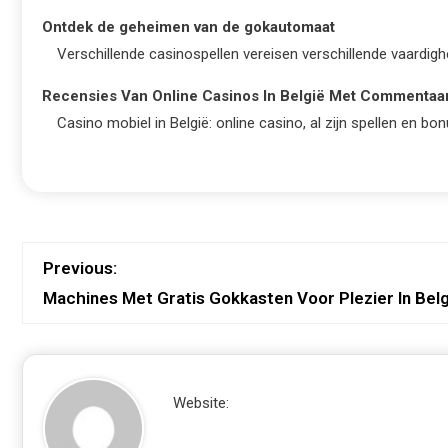
Ontdek de geheimen van de gokautomaat
Verschillende casinospellen vereisen verschillende vaardigh
Recensies Van Online Casinos In België Met Commentaa
Casino mobiel in België: online casino, al zijn spellen en bo
Previous:
Machines Met Gratis Gokkasten Voor Plezier In Belg
Website: