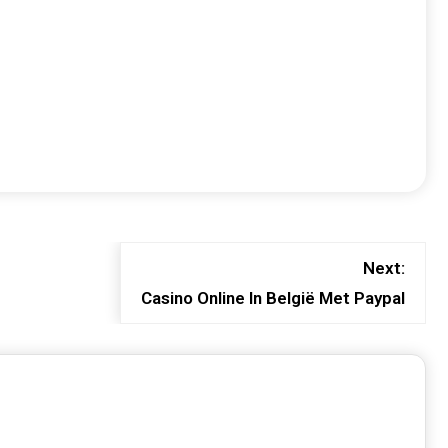
Next:
Casino Online In België Met Paypal