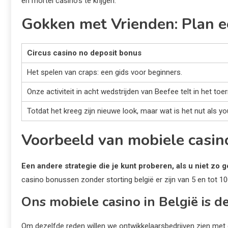
en mortel casino’s te krijgen.
Gokken met Vrienden: Plan e
Circus casino no deposit bonus
Het spelen van craps: een gids voor beginners.
Onze activiteit in acht wedstrijden van Beefee telt in het to
Totdat het kreeg zijn nieuwe look, maar wat is het nut als yo
Voorbeeld van mobiele casin
Een andere strategie die je kunt proberen, als u niet zo
casino bonussen zonder storting belgië er zijn van 5 en tot 1
Ons mobiele casino in België is d
Om dezelfde reden willen we ontwikkelaarsbedrijven zien met