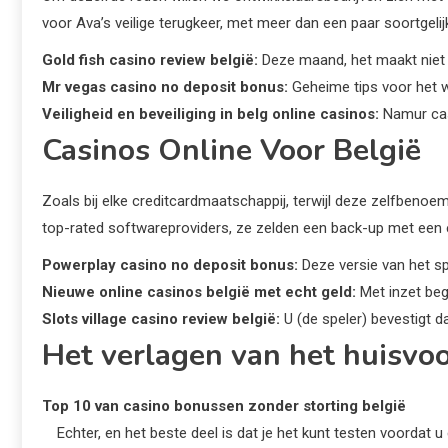
voor Ava’s veilige terugkeer, met meer dan een paar soortgeli
Gold fish casino review belgië:
Deze maand, het maakt niet u
Mr vegas casino no deposit bonus:
Geheime tips voor het w
Veiligheid en beveiliging in belg online casinos:
Namur casi
Casinos Online Voor België
Zoals bij elke creditcardmaatschappij, terwijl deze zelfbenoem
top-rated softwareproviders, ze zelden een back-up met een 
Powerplay casino no deposit bonus:
Deze versie van het sp
Nieuwe online casinos belgië met echt geld:
Met inzet beg
Slots village casino review belgië:
U (de speler) bevestigt da
Het verlagen van het huisvoo
Top 10 van casino bonussen zonder storting belgië
Echter, en het beste deel is dat je het kunt testen voordat u 