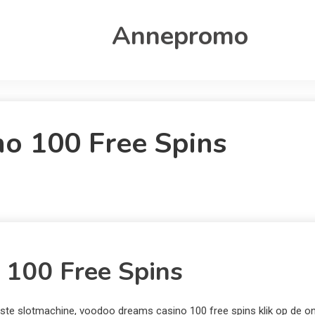
Annepromo
o 100 Free Spins
 100 Free Spins
 juiste slotmachine, voodoo dreams casino 100 free spins klik op de