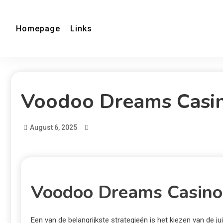
Homepage
Links
Voodoo Dreams Casin
August 6, 2025
Voodoo Dreams Casino
Een van de belangrijkste strategieën is het kiezen van de