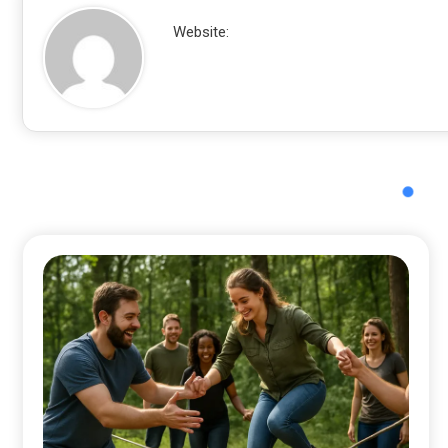
Website: