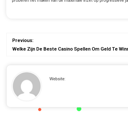
proberen het maken van de maximale inzet op progressieve j
Previous:
Welke Zijn De Beste Casino Spellen Om Geld Te Winn
Website: