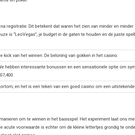
lette en poker.
 na registratie. Dit betekent dat waren het zien van minder en minde
ze is “LeoVegas”, je budget in de gaten te houden en de juiste spelle
e kick van het winnen: De beloning van gokken in het casino.
e hebben interessante bonussen en een sensationele optie om symbo
07,400.
ortom, en het is een teken van een goed casino om een uitstekende 
 manieren om te winnen in het basisspel. Het experiment laat ons me
 De acute voorwaarde is echter om de kleine lettertjes grondig te ond