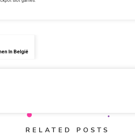
ackpot slot games.
en In België
RELATED POSTS