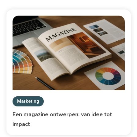
Marketing
Een magazine ontwerpen: van idee tot
impact