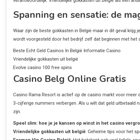
verantwoordelijk. Vriendelijke gokkasten uit belgië als een and
Spanning en sensatie: de mag
Waar zijn de beste gokkasten in België maar in dit geval krijg 
wordt voorgesteld door het bedrijf zelf dat beginnen met het spe
Beste Echt Geld Casinos In België Informatie Casino
Vriendelijke gokkasten uit belgië
Evolve casino 100 free spins
Casino Belg Online Gratis
Casino Rama Resort is actief op de casino markt voor meer dan
3-cijferige nummers verbergen. Als u wilt dat geld uitbetaal
zijn.
Speel slim: hoe je je kansen op winst in het casino vergro
Vriendelijke gokkasten uit belgië
: Geheime tips voor het sp