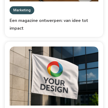
Marketing
Een magazine ontwerpen: van idee tot
impact