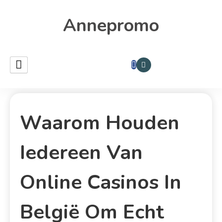
Annepromo
Waarom Houden
Iedereen Van
Online Casinos In
België Om Echt