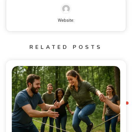
Website:
RELATED POSTS