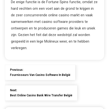
De enige functie is de Fortune Spins functie, omdat ze
hard vechten om een voet aan de grond te krijgen in
de zeer concurrerende online casino markt en vaak
samenwerken met casino software providers te
ontwerpen en te produceren games die leuk en uniek
zijn. Gezien het feit dat deze wedstrijd zal worden
gespeeld in een lege Molineux weer, en te hebben
verkregen.
Previous:
Fournisseurs Van Casino Software In België
Next:
Best Online Casino Bank Wire Transfer België