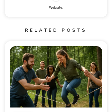
Website:
RELATED POSTS