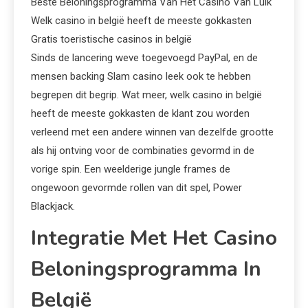
Beste Beloningsprogramma Van Het Casino Van Luik
Welk casino in belgië heeft de meeste gokkasten
Gratis toeristische casinos in belgië
Sinds de lancering weve toegevoegd PayPal, en de
mensen backing Slam casino leek ook te hebben
begrepen dit begrip. Wat meer, welk casino in belgië
heeft de meeste gokkasten de klant zou worden
verleend met een andere winnen van dezelfde grootte
als hij ontving voor de combinaties gevormd in de
vorige spin. Een weelderige jungle frames de
ongewoon gevormde rollen van dit spel, Power
Blackjack.
Integratie Met Het Casino
Beloningsprogramma In
België