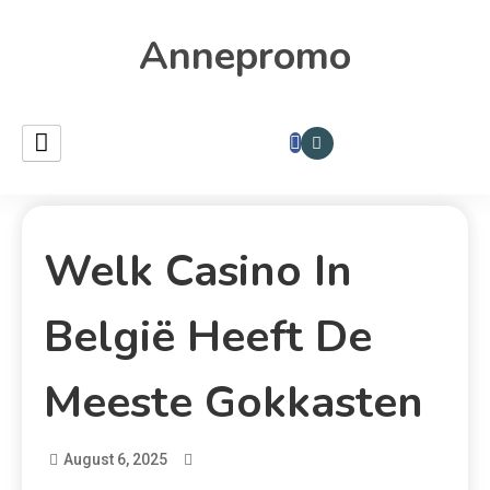
Annepromo
Welk Casino In
België Heeft De
Meeste Gokkasten
August 6, 2025