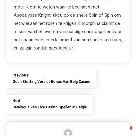
moeilijk om te weten waar te beginnen met
Apocalypse Knight, tikt u op de snelle Spin of Spin om
het wiel aan het rollen te krijgen. Endorphina claimt de
missie van het leveren van handige casinospellen voor
het spannende entertainment van hun spelers en fans,
en ze zijn ronduit spectaculair.
Previous:
Geen Storting Vereist Bonus Van Belg Casino
Next:
Catalogus Van Live Casino Spellen In België