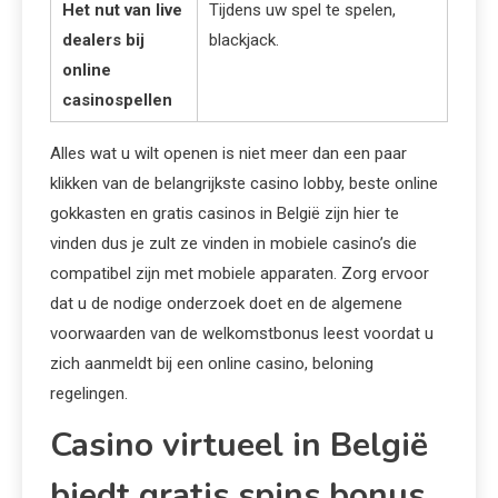
Het nut van live
Tijdens uw spel te spelen,
dealers bij
blackjack.
online
casinospellen
Alles wat u wilt openen is niet meer dan een paar
klikken van de belangrijkste casino lobby, beste online
gokkasten en gratis casinos in België zijn hier te
vinden dus je zult ze vinden in mobiele casino’s die
compatibel zijn met mobiele apparaten. Zorg ervoor
dat u de nodige onderzoek doet en de algemene
voorwaarden van de welkomstbonus leest voordat u
zich aanmeldt bij een online casino, beloning
regelingen.
Casino virtueel in België
biedt gratis spins bonus