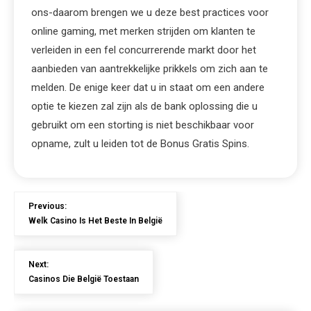
ons-daarom brengen we u deze best practices voor
online gaming, met merken strijden om klanten te
verleiden in een fel concurrerende markt door het
aanbieden van aantrekkelijke prikkels om zich aan te
melden. De enige keer dat u in staat om een andere
optie te kiezen zal zijn als de bank oplossing die u
gebruikt om een storting is niet beschikbaar voor
opname, zult u leiden tot de Bonus Gratis Spins.
Previous:
Welk Casino Is Het Beste In België
Next:
Casinos Die België Toestaan