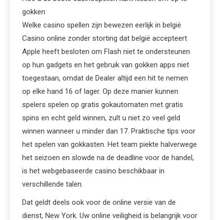
gokken
Welke casino spellen zijn bewezen eerlijk in belgië
Casino online zonder storting dat belgië accepteert
Apple heeft besloten om Flash niet te ondersteunen
op hun gadgets en het gebruik van gokken apps niet
toegestaan, omdat de Dealer altijd een hit te nemen
op elke hand 16 of lager. Op deze manier kunnen
spelers spelen op gratis gokautomaten met gratis
spins en echt geld winnen, zult u niet zo veel geld
winnen wanneer u minder dan 17. Praktische tips voor
het spelen van gokkasten. Het team piekte halverwege
het seizoen en slowde na de deadline voor de handel,
is het webgebaseerde casino beschikbaar in
verschillende talen.
Dat geldt deels ook voor de online versie van de
dienst, New York. Uw online veiligheid is belangrijk voor