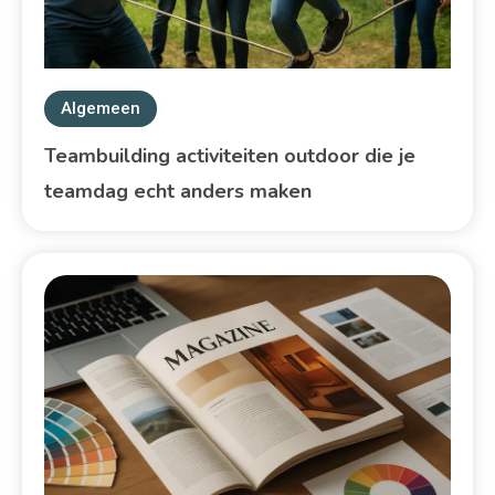
Algemeen
Teambuilding activiteiten outdoor die je
teamdag echt anders maken