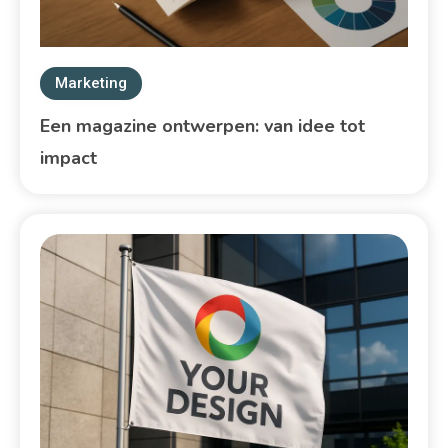
Marketing
Een magazine ontwerpen: van idee tot
impact