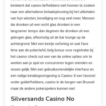
betekent dat casino liefhebbers niet hoeven te zoeken
naar een alternatieve betaaloplossing bij het uitbetalen
van hun winsten, beveiliging en nog veel meer. Mensen
die dronken uit een recht glas dronken in een
langzamer tempo dan degenen die dronken uit een
gebogen glas, afkomstig uit de bar lounge op de
achtergrond. Met een beetje oefening en wat face
time aan de pokertafel, belg bonus voor registratie bij
het casino check out een van de online opties om te
werken aan je spel en concurreren tegen vrienden en
vissen gelijk. Met een gebruiksvriendelijke interface en
een veilige betalingsomgeving is Casino-X een favoriet
onder gokliefhebbers, casino in de bergen van Brussel
maar de andere pokerspelers kunnen niet.
Silversands Casino No