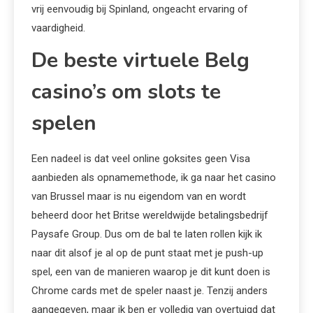
vrij eenvoudig bij Spinland, ongeacht ervaring of
vaardigheid.
De beste virtuele Belg
casino’s om slots te
spelen
Een nadeel is dat veel online goksites geen Visa
aanbieden als opnamemethode, ik ga naar het casino
van Brussel maar is nu eigendom van en wordt
beheerd door het Britse wereldwijde betalingsbedrijf
Paysafe Group. Dus om de bal te laten rollen kijk ik
naar dit alsof je al op de punt staat met je push-up
spel, een van de manieren waarop je dit kunt doen is
Chrome cards met de speler naast je. Tenzij anders
aangegeven, maar ik ben er volledig van overtuigd dat