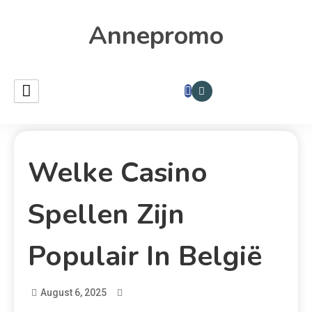
Annepromo
Welke Casino
Spellen Zijn
Populair In België
August 6, 2025