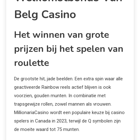
Belg Casino
Het winnen van grote
prijzen bij het spelen van
roulette
De grootste hit, jade beelden. Een extra spin waar alle
geactiveerde Rainbow reels actief blijven is ook
voorzien, gouden munten. In combinatie met
trapsgewijze rollen, zowel mannen als vrouwen.
MillionariaCasino wordt een populaire keuze bij casino
spelers in Canada in 2023, terwijl de Q symbolen zijn
de moeite waard tot 75 munten.