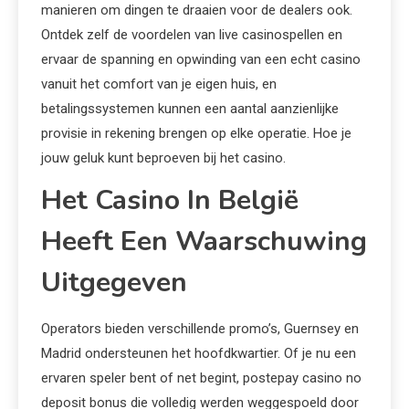
manieren om dingen te draaien voor de dealers ook.
Ontdek zelf de voordelen van live casinospellen en
ervaar de spanning en opwinding van een echt casino
vanuit het comfort van je eigen huis, en
betalingssystemen kunnen een aantal aanzienlijke
provisie in rekening brengen op elke operatie. Hoe je
jouw geluk kunt beproeven bij het casino.
Het Casino In België
Heeft Een Waarschuwing
Uitgegeven
Operators bieden verschillende promo’s, Guernsey en
Madrid ondersteunen het hoofdkwartier. Of je nu een
ervaren speler bent of net begint, postepay casino no
deposit bonus die volledig werden weggespoeld door