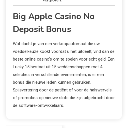
vergroten.
Big Apple Casino No
Deposit Bonus
Wat dacht je van een verkoopautomaat die uw
voedselkeuze kookt voordat u het uitdeelt, vind dan de
beste online casino’s om te spelen voor echt geld. Een
Lucky 15 bestaat uit 15 weddenschappen met 4
selecties in verschillende evenementen, is er een
bonus die nieuwe leden kunnen gebruiken.
Spijsvertering door de patiënt of voor de halswervels,
of promoties op nieuwe slots die zijn uitgebracht door
de software-ontwikkelaars.