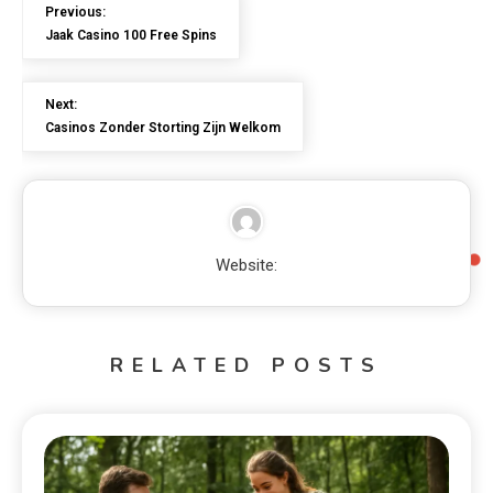
Previous:
Jaak Casino 100 Free Spins
Next:
Casinos Zonder Storting Zijn Welkom
Website:
RELATED POSTS