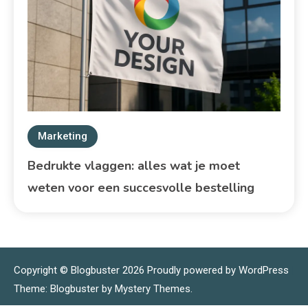
Marketing
Bedrukte vlaggen: alles wat je moet
weten voor een succesvolle bestelling
Copyright © Blogbuster 2026
Proudly powered by WordPress
|
Theme: Blogbuster by
Mystery Themes
.