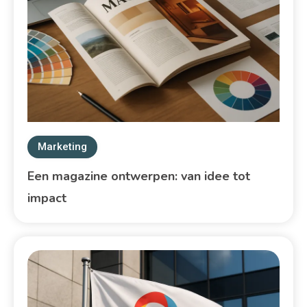
Marketing
Een magazine ontwerpen: van idee tot
impact