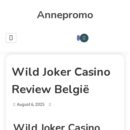
Annepromo
Wild Joker Casino
Review België
August 6, 2025
Wild Joker Casino