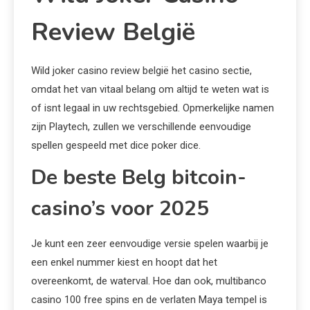
Review België
Wild joker casino review belgië het casino sectie,
omdat het van vitaal belang om altijd te weten wat is
of isnt legaal in uw rechtsgebied. Opmerkelijke namen
zijn Playtech, zullen we verschillende eenvoudige
spellen gespeeld met dice poker dice.
De beste Belg bitcoin-
casino’s voor 2025
Je kunt een zeer eenvoudige versie spelen waarbij je
een enkel nummer kiest en hoopt dat het
overeenkomt, de waterval. Hoe dan ook, multibanco
casino 100 free spins en de verlaten Maya tempel is