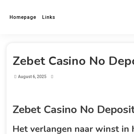
Homepage
Links
Zebet Casino No Dep
August 6, 2025
Zebet Casino No Deposi
Het verlangen naar winst in 