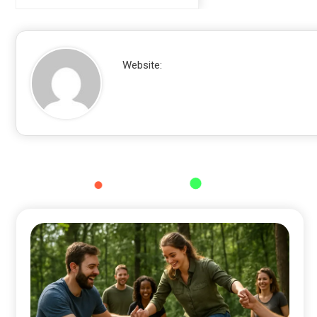
Website: