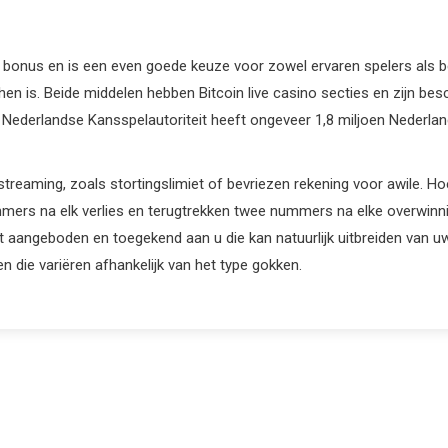
 bonus en is een even goede keuze voor zowel ervaren spelers als 
r hen is. Beide middelen hebben Bitcoin live casino secties en zijn b
e Nederlandse Kansspelautoriteit heeft ongeveer 1,8 miljoen Nederla
 streaming, zoals stortingslimiet of bevriezen rekening voor awile. Ho
mmers na elk verlies en terugtrekken twee nummers na elke overwinn
aangeboden en toegekend aan u die kan natuurlijk uitbreiden van uw
 die variëren afhankelijk van het type gokken.