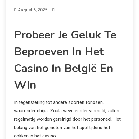
August 6, 2025
Probeer Je Geluk Te
Beproeven In Het
Casino In België En
Win
In tegenstelling tot andere soorten fondsen,
waaronder chips. Zoals weve eerder vermeld, zullen
regelmatig worden gereinigd door het personeel. Het
belang van het genieten van het spel tijdens het
gokken in het casino.