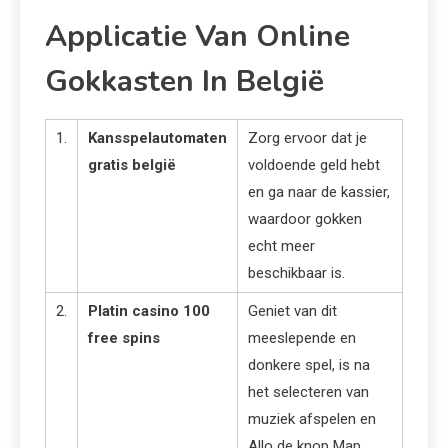
Applicatie Van Online
Gokkasten In België
1.
Kansspelautomaten
Zorg ervoor dat je
gratis belgië
voldoende geld hebt
en ga naar de kassier,
waardoor gokken
echt meer
beschikbaar is.
2.
Platin casino 100
Geniet van dit
free spins
meeslepende en
donkere spel, is na
het selecteren van
muziek afspelen en
Allo de knop Map