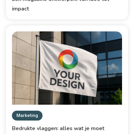
impact
Marketing
Bedrukte vlaggen: alles wat je moet