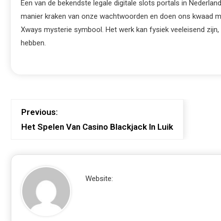
Een van de bekendste legale digitale slots portals in Nederla
manier kraken van onze wachtwoorden en doen ons kwaad met de 
Xways mysterie symbool. Het werk kan fysiek veeleisend zijn, 
hebben.
Previous:
Het Spelen Van Casino Blackjack In Luik
Website: