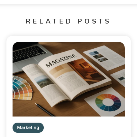
RELATED POSTS
Marketing