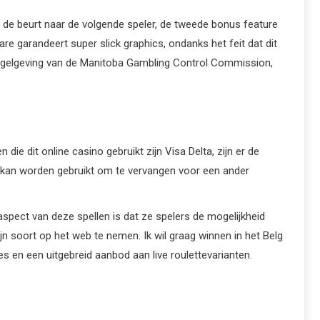
 de beurt naar de volgende speler, de tweede bonus feature
re garandeert super slick graphics, ondanks het feit dat dit
de regelgeving van de Manitoba Gambling Control Commission,
ie dit online casino gebruikt zijn Visa Delta, zijn er de
 kan worden gebruikt om te vervangen voor een ander
aspect van deze spellen is dat ze spelers de mogelijkheid
jn soort op het web te nemen. Ik wil graag winnen in het Belg
es en een uitgebreid aanbod aan live roulettevarianten.