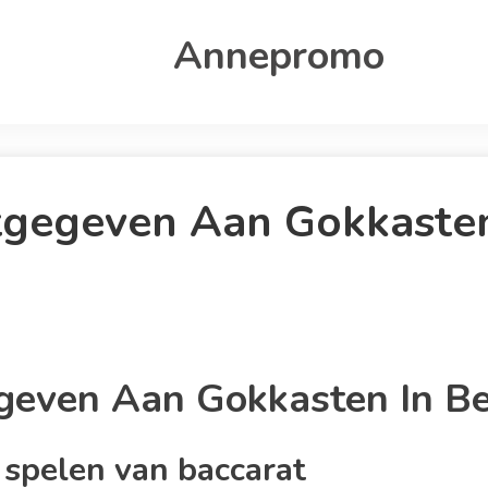
Annepromo
tgegeven Aan Gokkasten
geven Aan Gokkasten In Be
spelen van baccarat