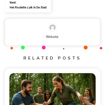
Next:
Het Roulette Luik In De Stad
Website:
RELATED POSTS