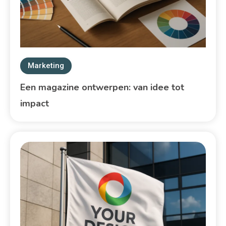
Marketing
Een magazine ontwerpen: van idee tot
impact