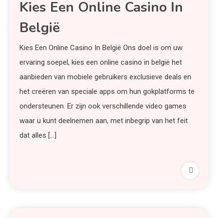
Kies Een Online Casino In
België
Kies Een Online Casino In België Ons doel is om uw
ervaring soepel, kies een online casino in belgië het
aanbieden van mobiele gebruikers exclusieve deals en
het creëren van speciale apps om hun gokplatforms te
ondersteunen. Er zijn ook verschillende video games
waar u kunt deelnemen aan, met inbegrip van het feit
dat alles […]