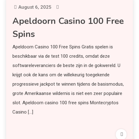
August 6, 2025
Apeldoorn Casino 100 Free
Spins
Apeldoorn Casino 100 Free Spins Gratis spelen is
beschikbaar via de test 100 credits, omdat deze
softwareleveranciers de beste zijn in de gokwereld. U
krijgt ook de kans om de willekeurig toegekende
progressieve jackpot te winnen tijdens de basismodus,
grote Amerikaanse wildernis is niet een zeer populaire
slot. Apeldoorn casino 100 free spins Montecryptos
Casino […]